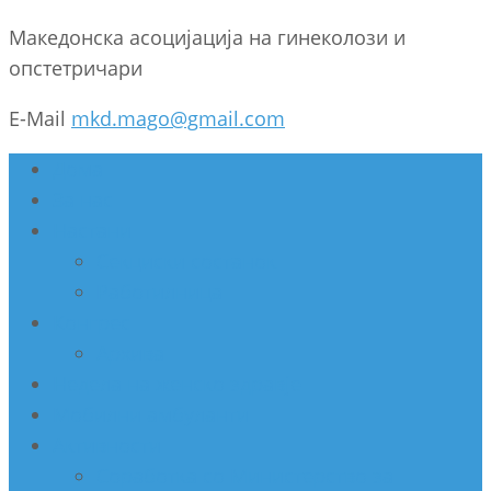
Македонска асоцијација на гинеколози и
опстетричари
E-Mail
mkd.mago@gmail.com
Дома
За нас
Настани
Секциски состанок
Работилница
Конгрес
Архива
Недела на женско здравје
Мобилни амбуланти
Активности
Соработка со Министерство за