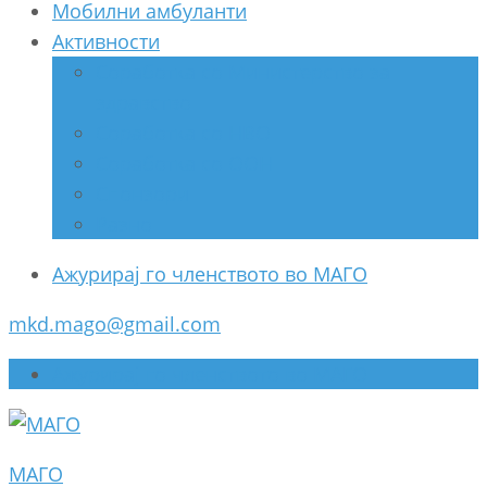
Мобилни амбуланти
Активности
Соработка со Министерство за
здравство
Соработка со НВО
Соработка со ООН
Спонзори
Разно
Ажурирај го членството во МАГО
mkd.mago@gmail.com
Ажурирај го членството во МАГО
МАГО