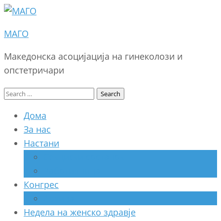
МАГО
Македонска асоцијација на гинеколози и
опстетричари
Search
for:
Дома
За нас
Настани
Секциски состанок
Работилница
Конгрес
Архива
Недела на женско здравје