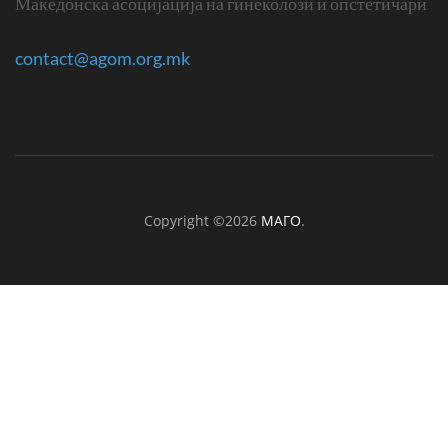
Македонска асоцијација на гинеколози и опстетичари
contact@agom.org.mk
Copyright ©2026
МАГО
.