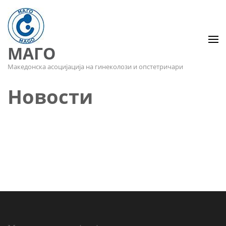
МАГО
Македонска асоцијација на гинеколози и опстетричари
Новости