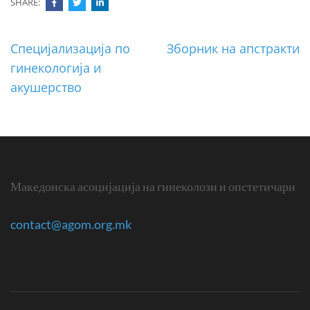
SHARE:
Post
Специјализација по
Зборник на апстракти
navigation
гинекологија и
акушерство
Македонска асоцијација на гинеколози и опстетичари
contact@agom.org.mk