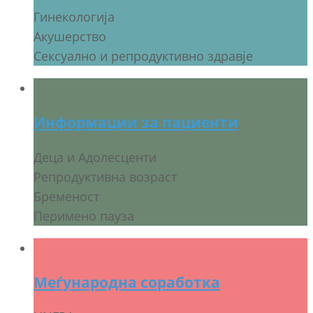
Гинекологија
Акушерство
Сексуално и репродуктивно здравје
Информации за пациенти
Деца и Адолесценти
Репродуктивна возраст
Бременост
Перимено пауза
Меѓународна соработка