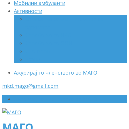
Мобилни амбуланти
Активности
Соработка со Министерство за
здравство
Соработка со НВО
Соработка со ООН
Спонзори
Разно
Ажурирај го членството во МАГО
mkd.mago@gmail.com
Ажурирај го членството во МАГО
МАГО