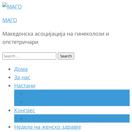
МАГО
Македонска асоцијација на гинеколози и
опстетричари
Search
for:
Дома
За нас
Настани
Секциски состанок
Работилница
Конгрес
Архива
Недела на женско здравје