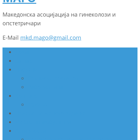
Македонска асоцијација на гинеколози и
опстетричари
E-Mail
mkd.mago@gmail.com
Дома
За нас
Настани
Секциски состанок
Работилница
Конгрес
Архива
Недела на женско здравје
Мобилни амбуланти
Активности
Соработка со Министерство за