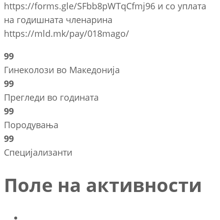
https://forms.gle/SFbb8pWTqCfmj96 и со уплата
на годишната членарина
https://mld.mk/pay/018mago/
99
Гинеколози во Македонија
99
Прегледи во годината
99
Породувања
99
Специјализанти
Поле на активности