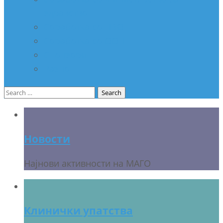
здравство
Соработка со НВО
Соработка со ООН
Спонзори
Разно
Search
for:
Новости
Најнови активности на МАГО
Клинички упатства