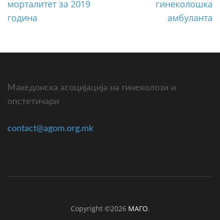
морталитет за 2019
гинеколошка
година
амбуланта
Македонска асоцијација на гинеколози и
опстетичари
contact@agom.org.mk
Copyright ©2026
МАГО
.