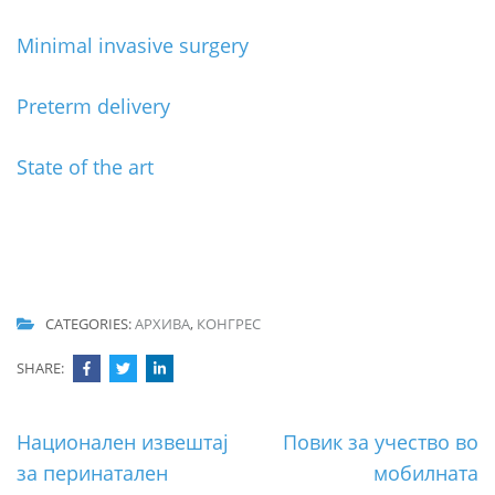
Minimal invasive surgery
Preterm delivery
State of the art
CATEGORIES:
АРХИВА
,
КОНГРЕС
SHARE:
Post
Национален извештај
Повик за учество во
navigation
за перинатален
мобилната