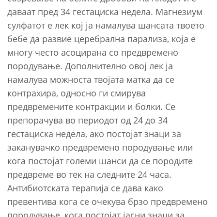
даваат пред 34 гестациска недела. Магнезиум
сулфатот е лек кој ја намалува шансата твоето
бебе да развие церебрална парализа, која е
многу често асоцирана со предвремено
породување. Дополнително овој лек ја
намалува можноста твојата матка да се
контрахира, односно ги смирува
предвремените контракции и болки. Се
препорачува во периодот од 24 до 34
гестациска недела, ако постојат знаци за
заканувачко предвремено породување или
кога постојат големи шанси да се породите
предвреме во тек на следните 24 часа.
Антибиотската терапија се дава како
превентива кога се очекува брзо предвремено
породување, кога постојат јасни знаци за