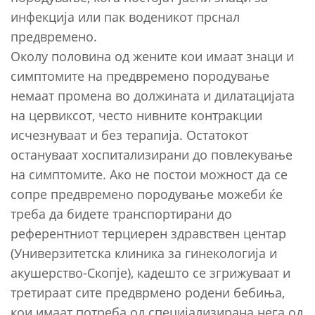
инфекција или пак воденикот прснал
предвремено.
Околу половина од жените кои имаат знаци и
симптомите на предвремено породување
немаат промена во должината и дилатацијата
на цервиксот, често нивните контракции
исчезнуваат и без терапија. Остатокот
остануваат хоспитализирани до повлекување
на симптомите. Ако не постои можност да се
сопре предвремено породување можеби ќе
треба да бидете транспортирани до
референтниот терциерен здравствен центар
(Универзитетска клиника за гинекологија и
акушерство-Скопје), кадешто се згрижуваат и
третираат сите предврмено родени бебиња,
кои имаат потреба од специјализирана нега од