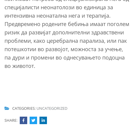
специјалисти неонатолози во единица за
интензивна неонатална нега и терапија.
Предвремено родените бебиња имаат поголем
ризик да развијат дополнителни здравствени
проблеми, како церебрална парализа, или пак
потешкотии во развојот, можноста за учење,
па дури и промени во однесувањето подоцна
во животот.
CATEGORIES:
UNCATEGORIZED
SHARE: