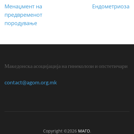
Post
Менаџмент на
Ендометриоза
navigation
предвременот
породување
Македонска асоцијација на гинеколози и опстетичари
contact@agom.org.mk
Copyright ©2026
МАГО
.