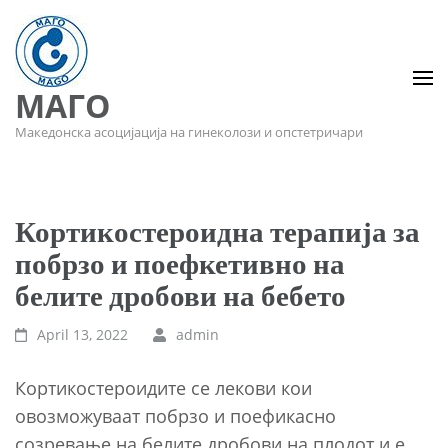
МАГО
Македонска асоцијација на гинеколози и опстетричари
Кортикостероидна терапија за
побрзо и поефкетивно на
белите дробови на бебето
April 13, 2022
admin
Кортикостероидите се лекови кои
овозможуваат побрзо и поефикасно
созревање на белите дробови на плодот и е