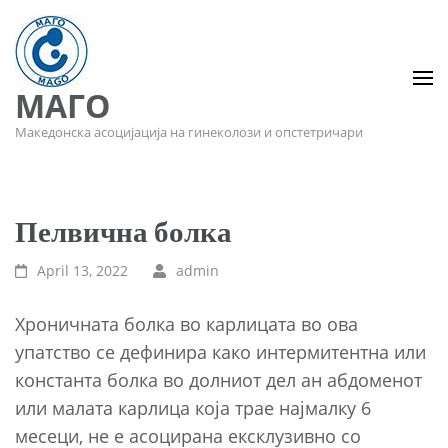
МАГО
Македонска асоцијација на гинеколози и опстетричари
Пелвична болка
April 13, 2022
admin
Хроничната болка во карлицата во ова
упатство се дефинира како интермитентна или
константа болка во долниот дел ан абдоменот
или малата карлица која трае најмалку 6
месеци, не е асоцирана ексклузивно со