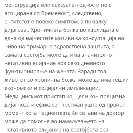
менструација или сексуален однос и не е
асоцирана со бременост; следствено,
ентитетот е повеќе симптом, а помалку
дијагоза.. Хроничната болка во карлицата е
една од најчестите мотиви за консултација на
ниво на примарна здравствена заштита, а
самата состојба може да има значително
негативно влијание врз секојдневното
функционирање на жената. Заради тоа,
животот со хронична болка може да има тешки
економски и социјални импликации.
Медицинскиот пристап кој цели кон прецизна
дијагноза и ефикасен третман уште од првиот
момент кога пациентката ќе се јави на доктор
може да помогне во намалувањето на
негативното влијание на состојбата врз