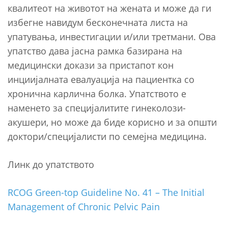
квалитеот на животот на жената и може да ги
избегне навидум бесконечната листа на
упатувања, инвестигации и/или третмани. Ова
упатство дава јасна рамка базирана на
медицински докази за пристапот кон
инциијалната евалуација на пациентка со
хронична карлична болка. Упатството е
наменето за специјалитите гинеколози-
акушери, но може да биде корисно и за општи
доктори/специјалисти по семејна медицина.
Линк до упатството
RCOG Green-top Guideline No. 41 – The Initial
Management of Chronic Pelvic Pain