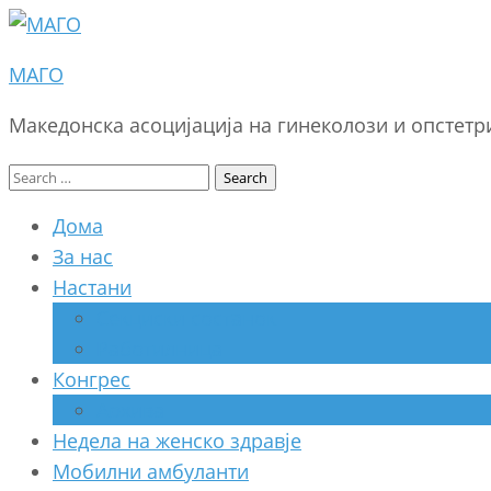
МАГО
Македонска асоцијација на гинеколози и опстет
Search
for:
Дома
За нас
Настани
Секциски состанок
Работилница
Конгрес
Архива
Недела на женско здравје
Мобилни амбуланти