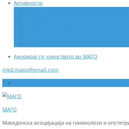
Активности
Соработка со Министерство за здравств
Соработка со НВО
Соработка со ООН
Спонзори
Разно
Ажурирај го членството во МАГО
mkd.mago@gmail.com
Ажурирај го членството во МАГО
МАГО
Македонска асоцијација на гинеколози и опстет