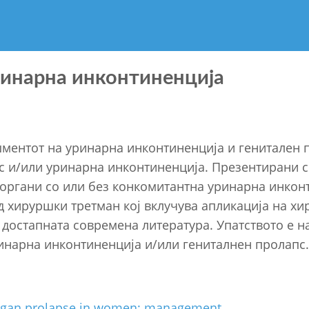
ринарна инконтиненција
џментот на уринарна инконтиненција и генитален п
пс и/или уринарна инконтиненција. Презентирани с
органи со или без конкомитантна уринарна инкон
д хируршки третман кој вклучува апликација на х
а достапната современа литература. Упатството е 
ринарна инконтиненција и/или гениталнен пролапс.
 organ prolapse in women: management