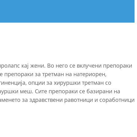
ролапс кај жени. Во него се вклучени препораки
е препораки за третман на натериорен,
тиненција, опции за хируршки третман со
ируршки меш. Сите препораки се базирани на
наменето за здравствени равотници и соработници