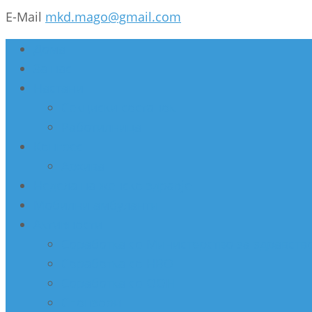
E-Mail
mkd.mago@gmail.com
Дома
За нас
Настани
Секциски состанок
Работилница
Конгрес
Архива
Недела на женско здравје
Мобилни амбуланти
Активности
Соработка со Министерство за здравств
Соработка со НВО
Соработка со ООН
Спонзори