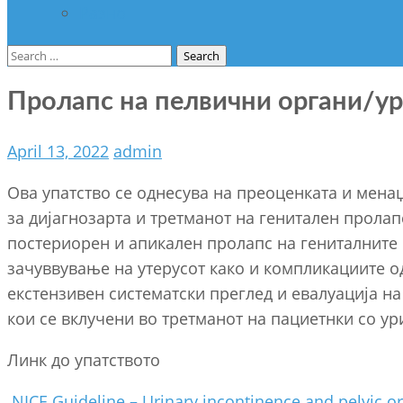
Разно
Search
for:
Пролапс на пелвични органи/у
April 13, 2022
admin
Ова упатство се однесува на преоценката и мена
за дијагнозарта и третманот на генитален прола
постериорен и апикален пролапс на гениталните 
зачуввување на утерусот како и компликациите о
екстензивен систематски преглед и евалуација н
кои се вклучени во третманот на пациетнки со у
Линк до упатството
NICE Guideline – Urinary incontinence and pelvic