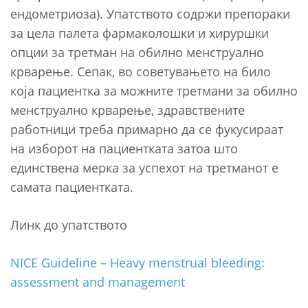
ендометриоза). Упатството содржи препораки
за цела палета фармаколошки и хируршки
опции за третман на обилно менструално
крварење. Сепак, во советувањето на било
која пациентка за можните третмани за обилно
менструално крварење, здравствените
работници треба примарно да се фукусираат
на изборот на пациентката затоа што
единствена мерка за успехот на третманот е
самата пациентката.
Линк до упатството
NICE Guideline – Heavy menstrual bleeding:
assessment and management