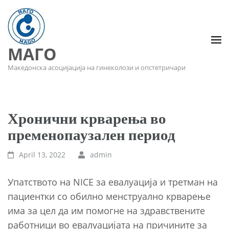
МАГО
Македонска асоцијација на гинеколози и опстетричари
Хронични крварења во
пременопаузален период
April 13, 2022
admin
Упатството на NICE за евалуација и третман на
пациентки со обилно менструално крварење
има за цел да им помогне на здравствените
работници во евалуацијата на причините за