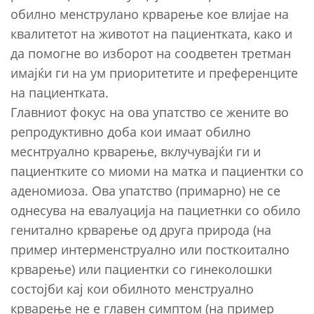
обилно менструлано крварење кое влијае на
квалитетот на животот на пациентката, како и
да помогне во изборот на соодветен третман
имајќи ги на ум приоритетите и преференците
на пациентката.
Главниот фокус на ова упатство се жените во
репродуктивно доба кои имаат обилно
меснтруално крварење, вклучувајќи ги и
пациентките со миоми на матка и пациентки со
аденомиоза. Ова упатство (примарно) не се
однесува на евалуација на пациетнки со обило
генитално крварење од друга природа (на
пример интерменструално или посткоитално
крварење) или пациентки со гинеколошки
состојби кај кои обилното менструално
крварење не е главен симптом (на пример