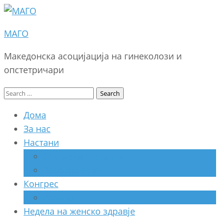
МАГО
Македонска асоцијација на гинеколози и
опстетричари
Search
for:
Дома
За нас
Настани
Секциски состанок
Работилница
Конгрес
Архива
Недела на женско здравје