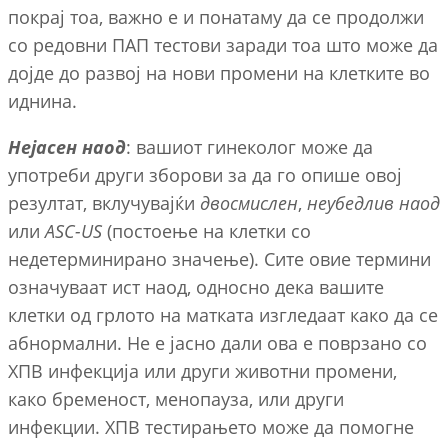
покрај тоа, важно е и понатаму да се продолжи
со редовни ПАП тестови заради тоа што може да
дојде до развој на нови промени на клетките во
иднина.
Нејасен наод
: вашиот гинеколог може да
употреби други зборови за да го опише овој
резултат, вклучувајќи
двосмислен
,
неубедлив наод
или
ASC-US
(постоење на клетки со
недетерминирано значење). Сите овие термини
означуваат ист наод, односно дека вашите
клетки од грлото на матката изгледаат како да се
абнормални. Не е јасно дали ова е поврзано со
ХПВ инфекција или други животни промени,
како бременост, менопауза, или други
инфекции. ХПВ тестирањето може да помогне