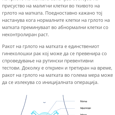
присуство на малигни клетки во ткивото на
грлото на матката. Поедноставно кажано тој
настанува кога нормалните клетки на грлото на
матката преминуваат во абнормални клетки со
неконтролиран раст.
Ракот на грлото на матката е единствениот
гинеколошки рак кој може да се превенира со
спроведување на рутински превентивни
тестови. Доколку е откриен и третиран на време,
ракот на грлото на матката во голема мера може
да се излекува со иницијалната операција.