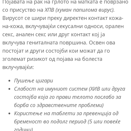
Појавата на рак на грлото на матката е поврзано
со присуство на
ХПВ (хуман папилома вирус).
Вирусот се
шири преку директен контакт кожа-
на-кожа, вклучувајќи секусални односи, орален
секс, анален секс или друг контакт кој ја
вклучува гениталната површина. Освен ова
постојат и други состојби кои можат да го
зголемат ризикот од појава на болеста
вклучувајќи:
Пушење цигари
Слабост на имуниот систем (ХИВ или друга
состојба која го прави телото послабо за
борба со здравствените проблеми)
Користење на таблети за превенција од
бременост во подолг период (5 или повеќе
години)