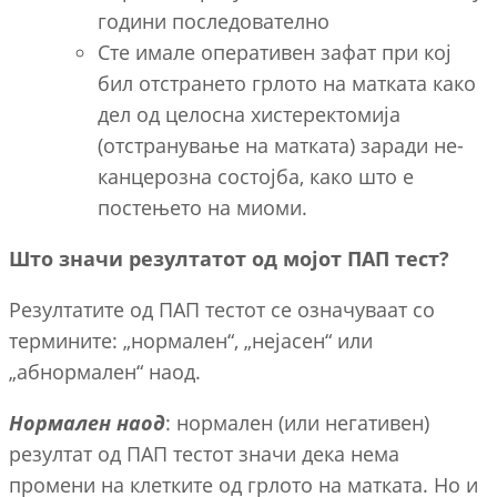
години последователно
Сте имале оперативен зафат при кој
бил отстрането грлото на матката како
дел од целосна хистеректомија
(отстранување на матката) заради не-
канцерозна состојба, како што е
постењето на миоми.
Што значи резултатот од мојот ПАП тест?
Резултатите од ПАП тестот се означуваат со
термините: „нормален“, „нејасен“ или
„абнормален“ наод.
Нормален наод
: нормален (или негативен)
резултат од ПАП тестот значи дека нема
промени на клетките од грлото на матката. Но и