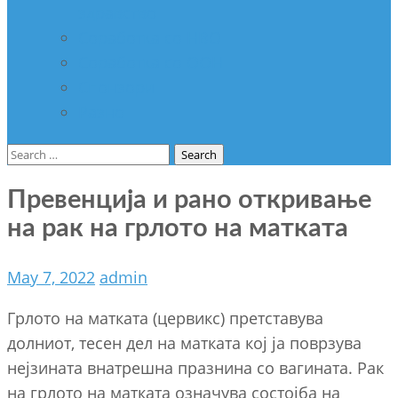
здравство
Соработка со НВО
Соработка со ООН
Спонзори
Разно
Search
for:
Превенција и рано откривање
на рак на грлото на матката
May 7, 2022
admin
Грлото на матката (цервикс) претставува
долниот, тесен дел на матката кој ја поврзува
нејзината внатрешна празнина со вагината. Рак
на грлото на матката означува состојба на