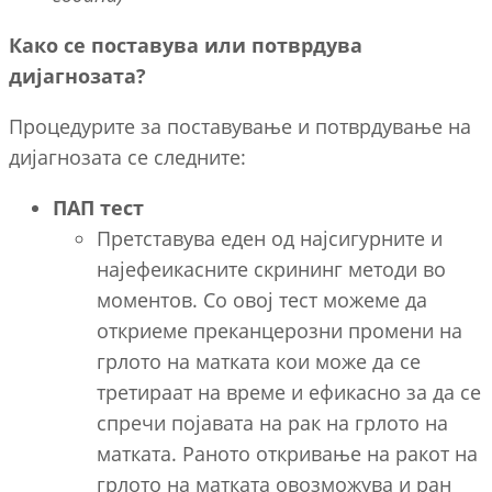
Како се поставува или потврдува
дијагнозата?
Процедурите за поставување и потврдување на
дијагнозата се следните:
ПАП тест
Претставува еден од најсигурните и
најефеикасните скрининг методи во
моментов. Со овој тест можеме да
откриеме преканцерозни промени на
грлото на матката кои може да се
третираат на време и ефикасно за да се
спречи појавата на рак на грлото на
матката. Раното откривање на ракот на
грлото на матката овозможува и ран