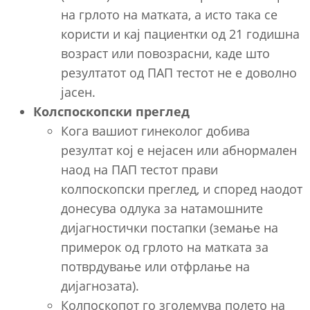
на грлото на матката, а исто така се
користи и кај пациентки од 21 годишна
возраст или повозрасни, каде што
резултатот од ПАП тестот не е доволно
јасен.
Колспоскопски преглед
Кога вашиот гинеколог добива
резултат кој е нејасен или абнормален
наод на ПАП тестот прави
колпоскопски преглед, и според наодот
донесува одлука за натамошните
дијагностички постапки (земање на
примерок од грлото на матката за
потврдување или отфрлање на
дијагнозата).
Колпоскопот го зголемува полето на