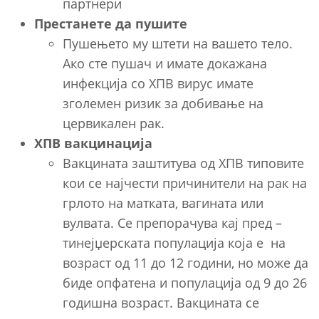
партнери
Престанете да пушите
Пушењето му штети на вашето тело.
Ако сте пушач и имате докажана
инфекција со ХПВ вирус имате
зголемен ризик за добивање на
цервикален рак.
ХПВ вакцинација
Вакцината заштитува од ХПВ типовите
кои се најчести причинители на рак на
грлото на матката, вагината или
вулвата. Се препорачува кај пред –
тинејџерската популација која е на
возраст од 11 до 12 години, но може да
биде опфатена и популација од 9 до 26
годишна возраст. Вакцината се