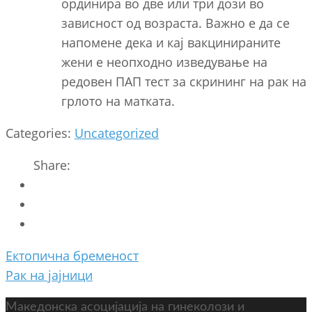
ординира во две или три дози во
зависност од возраста. Важно е да се
напомене дека и кај вакцинираните
жени е неопходно изведување на
редовен ПАП тест за скрининг на рак на
грлото на матката.
Categories:
Uncategorized
Share:
Post
Ектопична бременост
navigation
Рак на јајници
Македонска асоцијација на гинеколози и