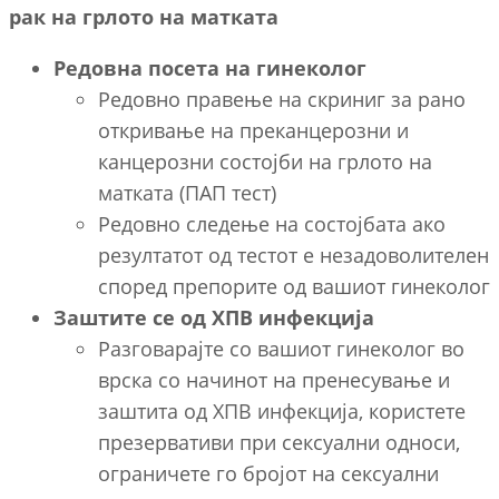
рак на грлото на матката
Редовна посета на гинеколог
Редовно правење на скриниг за рано
откривање на преканцерозни и
канцерозни состојби на грлото на
матката (ПАП тест)
Редовно следење на состојбата ако
резултатот од тестот е незадоволителен
според препорите од вашиот гинеколог
Заштите се од ХПВ инфекција
Разговарајте со вашиот гинеколог во
врска со начинот на пренесување и
заштита од ХПВ инфекција, користете
презервативи при сексуални односи,
ограничете го бројот на сексуални