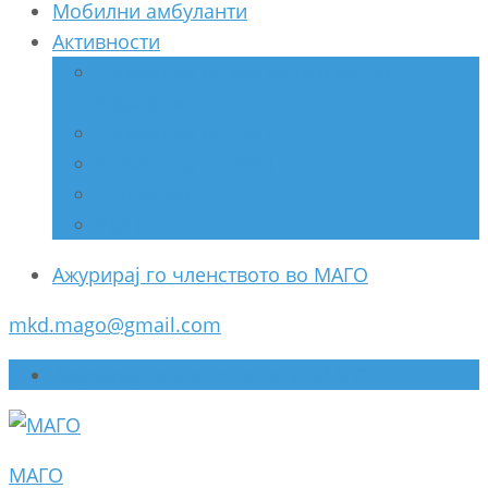
Мобилни амбуланти
Активности
Соработка со Министерство за
здравство
Соработка со НВО
Соработка со ООН
Спонзори
Разно
Ажурирај го членството во МАГО
mkd.mago@gmail.com
Ажурирај го членството во МАГО
МАГО