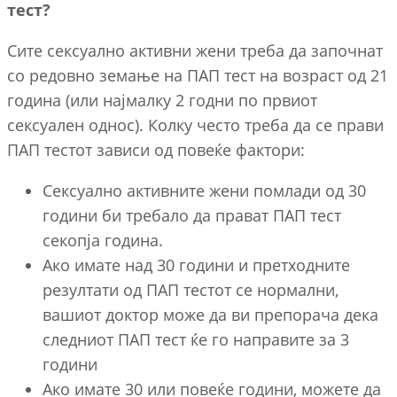
тест?
Сите сексуално активни жени треба да започнат
со редовно земање на ПАП тест на возраст од 21
година (или најмалку 2 годни по првиот
сексуален однос). Колку често треба да се прави
ПАП тестот зависи од повеќе фактори:
Сексуално активните жени помлади од 30
години би требало да прават ПАП тест
секопја година.
Aко имате над 30 години и претходните
резултати од ПАП тестот се нормални,
вашиот доктор може да ви препорача дека
следниот ПАП тест ќе го направите за 3
години
Ако имате 30 или повеќе години, можете да