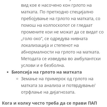
вид кое е насочено кон грлото на
матката. По претходно специјално
пребојување на грлото на матката, со
помош на колпоскопот се гледаат
промените кои не можат да се видат со
„голо око“, се одредува нивната
локализација и степенот на
абнормалности на грлото на матката.
Методата се изведува во амбулантски
услови и е безболна.
Биопсија на грлото на матката
Земање на примерок од грлото на
матката за анализа и потврдување/
отрфлање на дијагнозата.
Кога и колку често треба да се прави ПАП