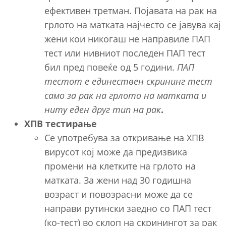
ефективен третман. Појавата на рак на
грлото на матката најчесто се јавува кај
жени кои никогаш не направиле ПАП
тест или нивниот последен ПАП тест
бил пред повеќе од 5 години.
ПАП
тестот е единествен скрининг тест
само за рак на грлото на матката и
ниту еден друг тип на рак
.
ХПВ тестирање
Се употребува за откривање на ХПВ
вирусот кој може да предизвика
промени на клетките на грлото на
матката. За жени над 30 годишна
возраст и повозрасни може да се
направи рутински заедно со ПАП тест
(ко-тест) во склоп на скринингот за рак