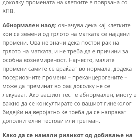
доколку промената на клетките е поврзана со
ХПВ.
Абнормален наод
: означува дека кај клетките
кои се земени од грлото на матката се најдени
промени. Ова не значи дека постои рак на
грлото на матката, и не треба да е причини за
особна вознемиреност. Најчесто, малите
промени самите се враќаат во нормала, додека
посериозните промени – преканцерогените –
може да преминат во рак доколку не се
лекуваат. Ако вашиот тест е абнормален, многу е
важно да се консултирате со вашиот гинеколог
бидејќи најверојатно ќе треба да се направат
дополнителни тестови или третман.
Како да се намали ризикот од добивање на