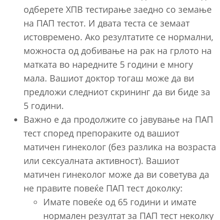
одберете ХПВ тестирање заедно со земање
на ПАП тестот. И двата теста се земаат
истовремено. Ако резултатите се нормални,
можноста од добивање на рак на грлото на
матката во наредните 5 години е многу
мала. Вашиот доктор тогаш може да ви
предложи следниот скрининг да ви биде за
5 години.
Важно е да продолжите со јавување на ПАП
тест според препораките од вашиот
матичен гинеколог (без разлика на возраста
или сексуалната активност). Вашиот
матичен гинеколог може да ви советува да
не правите повеќе ПАП тест доколку:
Имате повеќе од 65 години и имате
нормален резултат за ПАП тест неколку