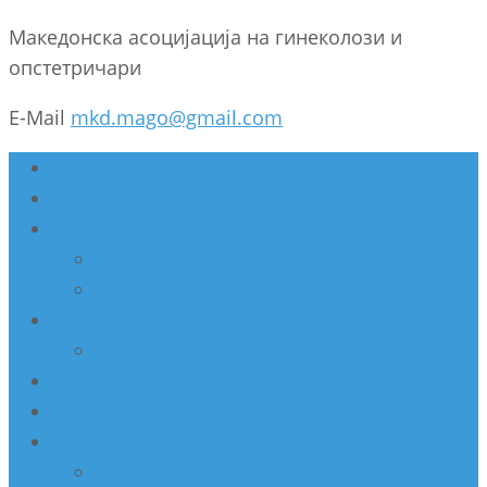
Македонска асоцијација на гинеколози и
опстетричари
E-Mail
mkd.mago@gmail.com
Дома
За нас
Настани
Секциски состанок
Работилница
Конгрес
Архива
Недела на женско здравје
Мобилни амбуланти
Активности
Соработка со Министерство за