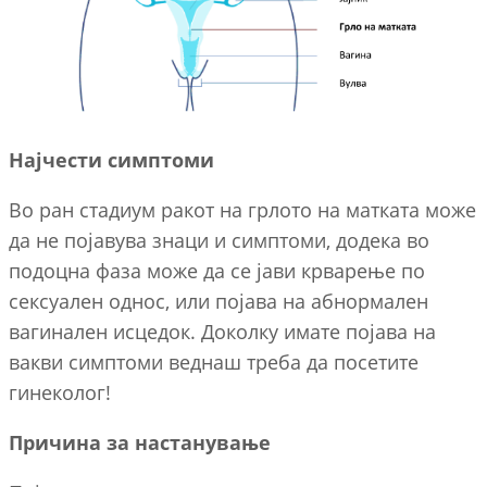
Најчести симптоми
Во ран стадиум ракот на грлото на матката може
да не појавува знаци и симптоми, додека во
подоцна фаза може да се јави крварење по
сексуален однос, или појава на абнормален
вагинален исцедок. Доколку имате појава на
вакви симптоми веднаш треба да посетите
гинеколог!
Причина за настанување