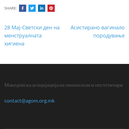
SHARE:
Post
28 Мај-Светски ден на
Асистирано вагинало
navigation
менструалната
породување
хигиена
Македонска асоцијација на гинеколози и опстетичари
contact@agom.org.mk