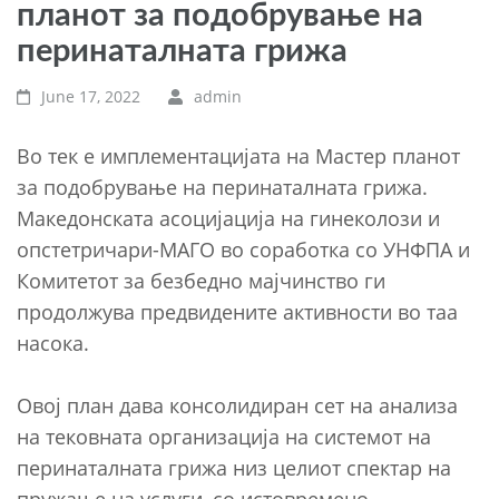
планот за подобрување на
перинаталната грижа
June 17, 2022
admin
Во тек е имплементацијата на Мастер планот
за подобрување на перинаталната грижа.
Македонската асоцијација на гинеколози и
опстетричари-МАГО во соработка со УНФПА и
Комитетот за безбедно мајчинство ги
продолжува предвидените активности во таа
насока.
Овој план дава консолидиран сет на анализа
на тековната организација на системот на
перинаталната грижа низ целиот спектар на
пружање на услуги, со истовремено