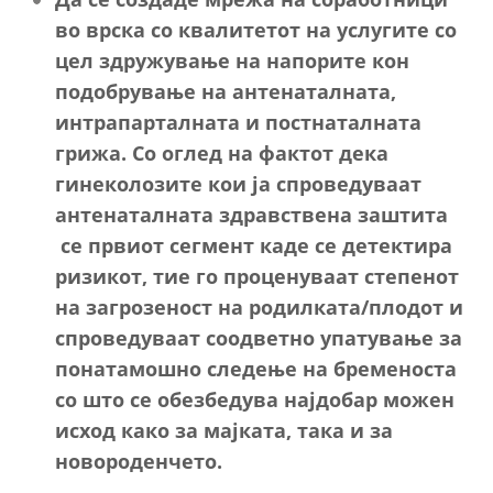
во врска со квалитетот на услугите со
цел здружување на напорите кон
подобрување на антенаталната,
интрапарталната и постнаталната
грижа. Со оглед на фактот дека
гинеколозите кои ја спроведуваат
антенаталната здравствена заштита
се првиот сегмент каде се детектира
ризикот, тие го проценуваат степенот
на загрозеност на родилката/плодот и
спроведуваат соодветно упатување за
понатамошно следење на бременоста
со што се обезбедува најдобар можен
исход како за мајката, така и за
новороденчето.