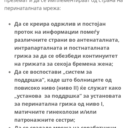
перинаталната мрежа:
Да се креира одржлив и постојан
проток на информации помеѓу
различните страни во антенаталната,
интрапарталната и постнаталната
грижа за да се обезбеди континуитет
на грижата за секоја бремена жена;
Да се воспостави „систем за
поддршка“, каде што болниците од
повисоко ниво (ниво II) ќе служат како
„установа за поддршка“ за установата
за перинатална грижа од ниво I,
матичните гинеколози и/или
патронажните сестри;
Да се создаде мрежа на соработници