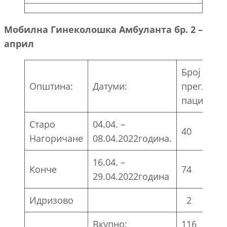
Мобилна Гинеколошка Амбуланта бр. 2 –
април
Број на
Општина:
Датуми:
прегледа
пациентк
Старо
04.04. –
40
Нагоричане
08.04.2022година.
16.04. –
Конче
74
29.04.2022година
Идризово
2
Вкупно:
116