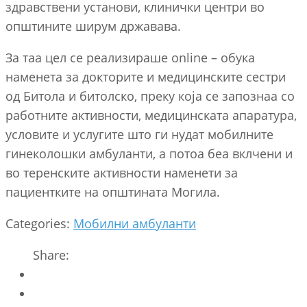
здравствени установи, клинички центри во
општините ширум државава.
За таа цел се реализираше online – обука
наменета за докторите и медицинските сестри
од Битола и битолско, преку која се запознаа со
работните активности, медицинската апаратура,
условите и услугите што ги нудат мобилните
гинеколошки амбуланти, а потоа беа вклчени и
во теренските активности наменети за
пациентките на општината Могила.
Categories:
Мобилни амбуланти
Share: