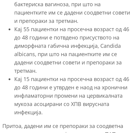
бактериска вагиноза, при што на
пациентките им се дадени соодветни совети
и препораки за третман.
Кај 55 пациентки на просечна возраст од 46
до 48 години е потвдено присуството на
диморфната габична инфекција, Candida
albicans, при што на пациентките им се
дадени соодветни совети и препораки за
третман.
Кај 15 пациентки на просечна возраст од 46
до 48 години е утврден е наод на хронични
инфламаторни промени на цервикалната
мукоза асоцирани со ХПВ вирусната
инфекција.
Притоа, дадени им се препораки за соодветна