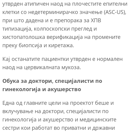
утврден атипичен наод на плочестите епителни
клетки со недетерминирачко значење (ASC-US),
при што дадена и е препорака за ХПВ
типизација, колпоскопски преглед и
хистопатолошка верификација на промените
преку биопсија и киретажа.
Кај останатите пациентки утврден е нормален
наод на цервикалната мукоза.
Обука за доктори, специјалисти по
гинекологија и акушерство
Една од главните цели на проектот беше и
вклучување на доктори, специјалисти по
гинекологија и акушерство и медицинските
сестри кои работат во приватни и државни