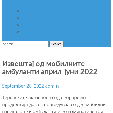
здравство
Соработка со НВО
Соработка со ООН
Спонзори
Разно
Search
for:
Извештај од мобилните
амбуланти април-јуни 2022
September 28, 2022
admin
Tеренските активности од овој проект
продолжија да се спроведуваа со две мобилни
гинеколошки амбуланти и во изминативе три