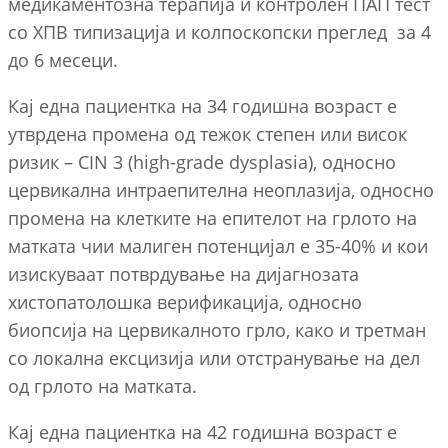
медикаментозна терапија и контролен ПАП тест
со ХПВ типизација и колпоскопски преглед за 4
до 6 месеци.
Кај една пациентка на 34 годишна возраст е
утврдена промена од тежок степен или висок
ризик – CIN 3 (high-grade dysplasia), односно
цервикална интраепителна неоплазија, односно
промена на клетките на епителот на грлото на
матката чии малиген потенцијал е 35-40% и кои
изискуваат потврдување на дијагнозата
хистопатолошка верификација, односно
биопсија на цервикалното грло, како и третман
со локална ексцизија или отстранување на дел
од грлото на матката.
Кај една пациентка на 42 годишна возраст е