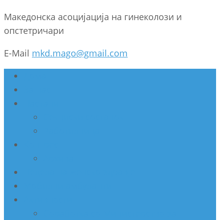
Македонска асоцијација на гинеколози и
опстетричари
E-Mail
mkd.mago@gmail.com
Дома
За нас
Настани
Секциски состанок
Работилница
Конгрес
Архива
Недела на женско здравје
Мобилни амбуланти
Активности
Соработка со Министерство за