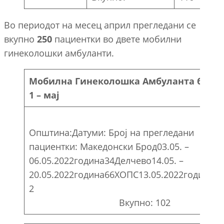
Во периодот на месец април прегледани се
вкупно
250
пациентки во двете мобилни
гинеколошки амбуланти.
Мобилна Гинеколошка Амбуланта бр.
1 – мај
Општина:Датуми: Број на прегледани
пациентки: Македонски Брод03.05. –
06.05.2022година34Делчево14.05. –
20.05.2022година66ХОПС13.05.2022година
2
Вкупно: 102