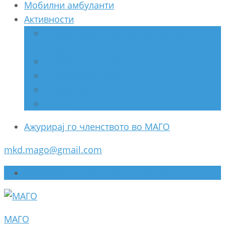
Мобилни амбуланти
Активности
Соработка со Министерство за
здравство
Соработка со НВО
Соработка со ООН
Спонзори
Разно
Ажурирај го членството во МАГО
mkd.mago@gmail.com
Ажурирај го членството во МАГО
МАГО