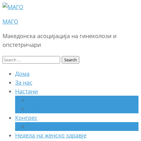
МАГО
Македонска асоцијација на гинеколози и
опстетричари
Search
for:
Дома
За нас
Настани
Секциски состанок
Работилница
Конгрес
Архива
Недела на женско здравје