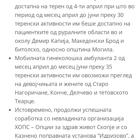
достапна на терен од 4-ти април при што во
период од месец април до јуни преку 30
теренски активности им беше достапно на
пациентките од руралните области во и
околу Демир Капија, Македонски Брод и
битолско, односно општинa Могила.
Мобилната гинеколошка амбуланта 2 од
месец април до месец јуни преку 35
теренски активности им овозможи преглед
на девојчињата и жените од Старо
Нагоричане, Конче, Делчево и тетовското
Теарце.
Истовремено, продолжи успешната
соработка со невладината организација
ХОПС – Опции за здрав живот Скопје и со
Казнено поправната установа “Идризово”, а