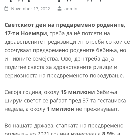
November 17, 2022
admin
Светскиот ден на предвремено родените,
17-ти Ноември
, треба да нè потсети на
здравствените предизвици и потреби со кои се
соочуваат предвремено родените бебиња, но
и нивните семејства. Овој ден треба да ја
подигне свеста за здравствените ризици и
сериозноста на предвременото породување.
Секоја година, околу
15 милиони
бебиња
ширум светот се раѓаат пред 37-та гестациска
недела, а околу
1 милион
не преживуваат.
Во нашата држава, стапката на предвремено
родени – во 2021 година изнесувала
8,9%
, а