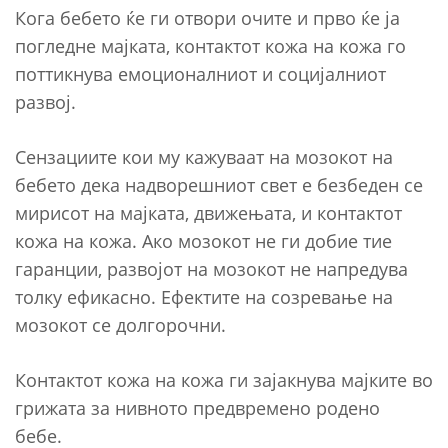
Кога бебето ќе ги отвори очите и прво ќе ја
погледне мајката, контактот кожа на кожа го
поттикнува емоционалниот и социјалниот
развој.
Сензациите кои му кажуваат на мозокот на
бебето дека надворешниот свет е безбеден се
мирисот на мајката, движењата, и контактот
кожа на кожа. Ако мозокот не ги добие тие
гаранции, развојот на мозокот не напредува
толку ефикасно. Ефектите на созревање на
мозокот се долгорочни.
Контактот кожа на кожа ги зајакнува мајките во
грижата за нивното предвремено родено
бебе.