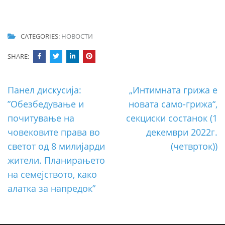
CATEGORIES:
НОВОСТИ
SHARE:
Post
Панел дискусија:
„Интимната грижа е
navigation
”Обезбедување и
новата само-грижа“,
почитување на
секциски состанок (1
човековите права во
декември 2022г.
светот од 8 милијарди
(четврток))
жители. Планирањето
на семејството, како
алатка за напредок”