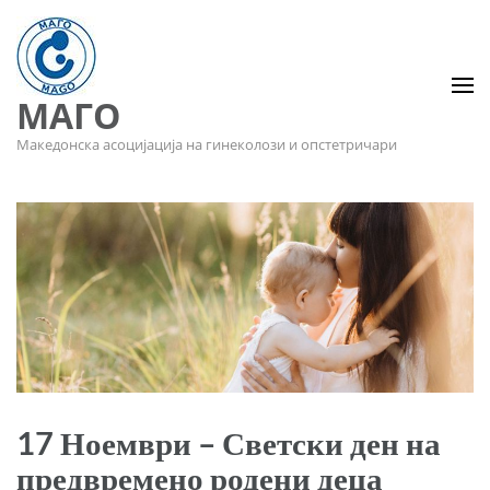
МАГО
Македонска асоцијација на гинеколози и опстетричари
17 Ноември – Светски ден на
предвремено родени деца