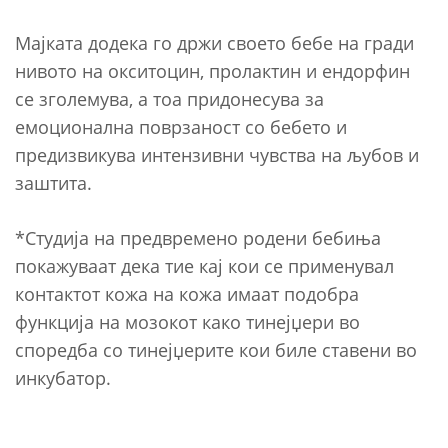
Мајката додека го држи своето бебе на гради
нивото на окситоцин, пролактин и ендорфин
се зголемува, а тоа придонесува за
емоционална поврзаност со бебето и
предизвикува интензивни чувства на љубов и
заштита.
*Студија на предвремено родени бебиња
покажуваат дека тие кај кои се применувал
контактот кожа на кожа имаат подобра
функција на мозокот како тинејџери во
споредба со тинејџерите кои биле ставени во
инкубатор.