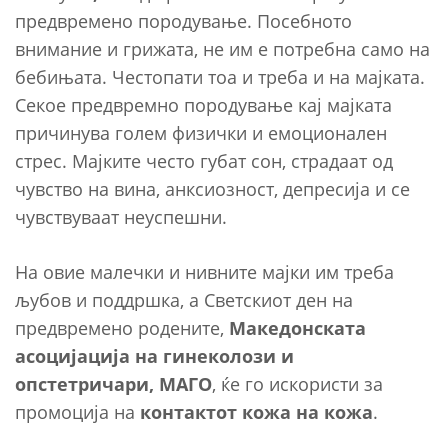
предвремено породување. Посебното
внимание и грижата, не им е потребна само на
бебињата. Честопати тоа и треба и на мајката.
Секое предвремно породување кај мајката
причинува голем физички и емоционален
стрес. Мајките често губат сон, страдаат од
чувство на вина, анксиозност, депресија и се
чувствуваат неуспешни.
На овие малечки и нивните мајки им треба
љубов и поддршка, а Светскиот ден на
предвремено родените,
Македонската
асоцијација на гинеколози и
опстетричари, МАГО
, ќе го искористи за
промоција на
контактот кожа на кожа
.