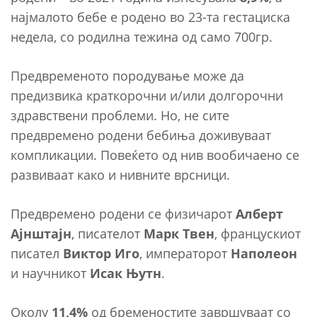
најмалото бебе е родено во 23-та гестациска
недела, со родилна тежина од само 700гр.
Предвременото породување може да
предизвика краткорочни и/или долгорочни
здравствени проблеми. Но, не сите
предвремено родени бебиња доживуваат
компликации. Повеќето од нив вообичаено се
развиваат како и нивните врсници.
Предвремено родени се физичарот
Алберт
Ајнштајн
, писателот
Марк Твен
, францускиот
писател
Виктор Иго
, императорот
Наполеон
и научникот
Исак Њутн
.
Околу
11,4%
од бременостите завршуваат со