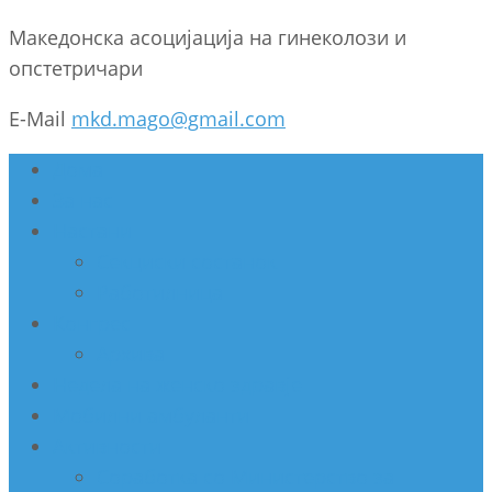
Македонска асоцијација на гинеколози и
опстетричари
E-Mail
mkd.mago@gmail.com
Дома
За нас
Настани
Секциски состанок
Работилница
Конгрес
Архива
Недела на женско здравје
Мобилни амбуланти
Активности
Соработка со Министерство за