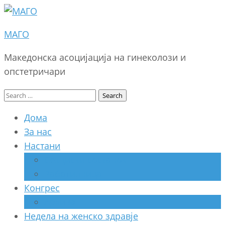
МАГО
Македонска асоцијација на гинеколози и
опстетричари
Search
for:
Дома
За нас
Настани
Секциски состанок
Работилница
Конгрес
Архива
Недела на женско здравје