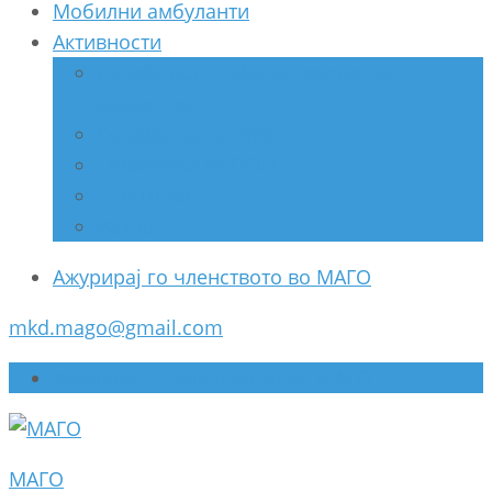
Мобилни амбуланти
Активности
Соработка со Министерство за
здравство
Соработка со НВО
Соработка со ООН
Спонзори
Разно
Ажурирај го членството во МАГО
mkd.mago@gmail.com
Ажурирај го членството во МАГО
МАГО