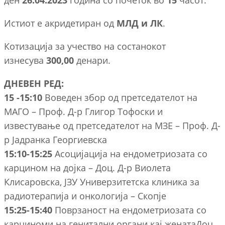
ден
26.04.2023
година со почеток во
15
часот.
Истиот е акридетиран од
МЛД и ЛК
.
Котизација за учество на состанокот
изнесува
300,00
денари.
ДНЕВЕН РЕД:
15 -15:10
Воведен збор од претседателот на
МАГО – Проф. Д-р Глигор Тофоски и
известување од претседателот на МЗЕ – Проф. Д-
р Јадранка Георгиевска
15:10-15:25
Асоцијација на ендометриозата со
карцином на дојка – Доц. Д-р Виолета
Клисаровска, ЈЗУ Универзитетска клиника за
радиотерапија и онкологија – Скопје
15:25-15:40
Поврзаност на ендометриозата со
карциноми на генитални органи кај женатаДоц.