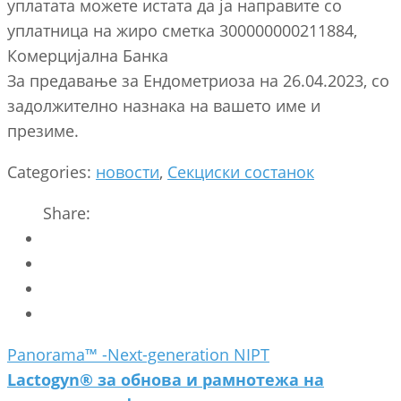
уплатата можете истата да ја направите со
уплатница на жиро сметка 300000000211884,
Комерцијална Банка
За предавање за Ендометриоза на 26.04.2023, со
задолжително назнака на вашето име и
презиме.
Categories:
новости
,
Секциски состанок
Share:
Post
Panorama™ -Next-generation NIPT
navigation
Lactogyn® за обнова и рамнотежа на