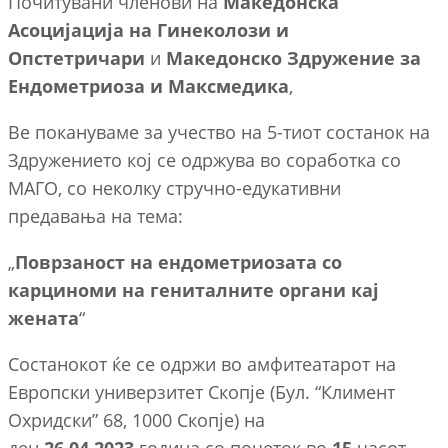
Почитувани членови на
Македонска
Асоцијација на Гинеколози и
Опстетричари
и
Македонско Здружение за
Ендометриоза и Максмедика
,
Ве покануваме за учество на 5-тиот состанок на
Здружението кој се одржува во соработка со
МАГО, со неколку стручно-едукативни
предавања на тема:
„
Поврзаност на ендометриозата со
карциноми на гениталните органи кај
жената
“
Состанокот ќе се одржи во амфитеатарот на
Европски универзитет Скопје (Бул. “Климент
Охридски” 68, 1000 Скопје) на