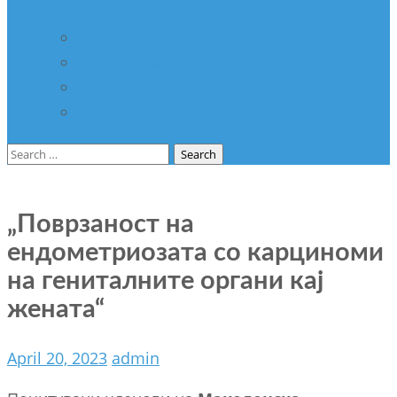
здравство
Соработка со НВО
Соработка со ООН
Спонзори
Разно
Search
for:
„Поврзаност на
ендометриозата со карциноми
на гениталните органи кај
жената“
April 20, 2023
admin