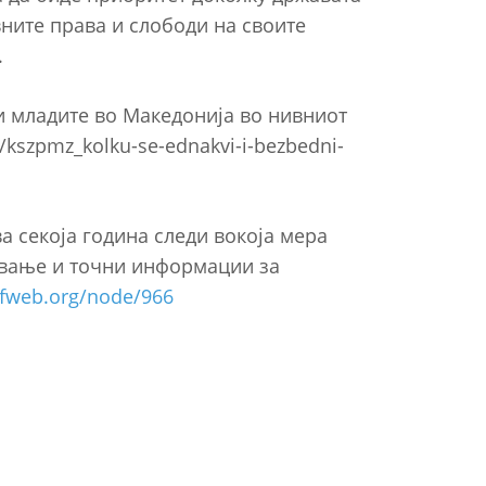
вните права и слободи на своите
и.
и младите во Македонија во нивниот
/kszpmz_kolku-se-ednakvi-i-bezbedni-
а секоја година следи вокоја мера
ување и точни информации за
pfweb.org/node/966