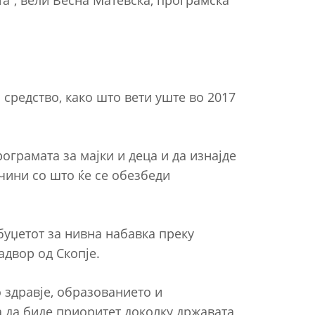
а“, вели Весна Матевска, програмска
средство, како што вети уште во 2017
грамата за мајки и деца и да изнајде
ини со што ќе се обезбеди
буџетот за нивна набавка преку
адвор од Скопје.
 здравје, образованието и
а да биде приоритет доколку државата