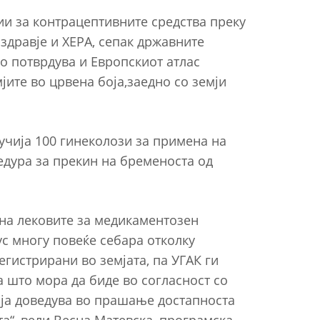
и за контрацептивните средства преку
 здравје и ХЕРА, сепак државните
о потврдува и Европскиот атлас
јите во црвена боја,заедно со земји
бучија 100 гинеколози за примена на
едура за прекин на бременоста од
 на лековите за медикаментозен
ус многу повеќе себара отколку
егистрирани во земјата, па УГАК ги
а што мора да биде во согласност со
, ја доведува во прашање достапноста