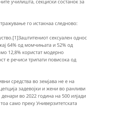
ните училишта, секциски состанок за
стражување го истакнаа следново:
ство.[1]Заштитениот сексуален однос
 кај 64% од момчињата и 52% од
амо 12,8% користат модерно
ст е речиси трипати повисока од
вни средства во земјава не е на
ацепција задевојки и жени во ранливи
 денари во 2022 година на 500 илјади
 тоа само преку Универзитетската