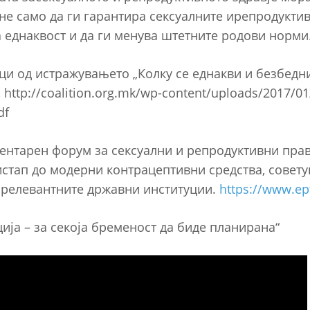
 не само да ги гарантира сексуалните ирепродукти
та еднаквост и да ги менува штетните родови норм
оци од истражувањето „Колку се еднакви и безбедн
 http://coalition.org.mk/wp-content/uploads/2017/01
df
ментарен форум за сексуални и репродуктивни прав
истап до модерни контрацептивни средства, совет
а релевантните државни институции.
https://www.e
ија – за секоја бременост да биде планирана“