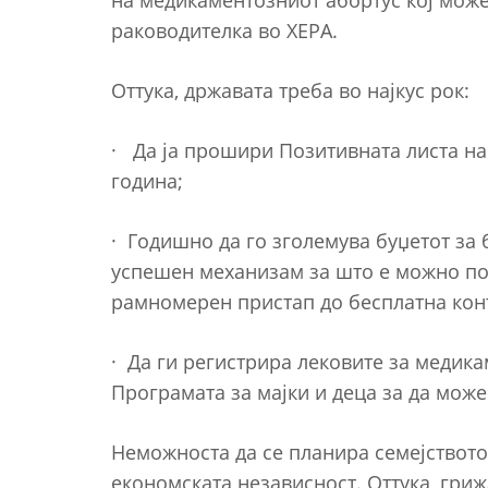
на медикаментозниот абортус кој може 
раководителка во ХЕРА.
Оттука, државата треба во најкус рок:
· Да ја прошири Позитивната листа на
година;
· Годишно да го зголемува буџетот за 
успешен механизам за што е можно по
рамномерен пристап до бесплатна конт
· Да ги регистрира лековите за медика
Програмата за мајки и деца за да може 
Неможноста да се планира семејството
економската независност. Оттука, гри