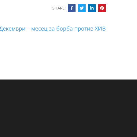
SHARE:
Декември – месец за борба против ХИВ