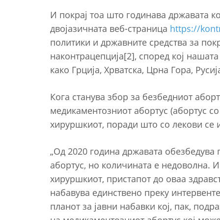
И покрај тоа што годинава државата 
двојазичната веб-страница
https://kon
политики и државните средства за пок
наконтрацепција[2], според кој нашата
како Грција, Хрватска, Црна Гора, Русиј
Кога станува збор за безбедниот аборт
медикаментозниот абортус (абортус со
хируршкиот, поради што со лекови се и
„Од 2020 година државата обезбедува 
абортус, но количината е недоволна. И
хируршкиот, пристапот до оваа здравст
набавува единствено преку интервенте
планот за јавни набавки кој, пак, под