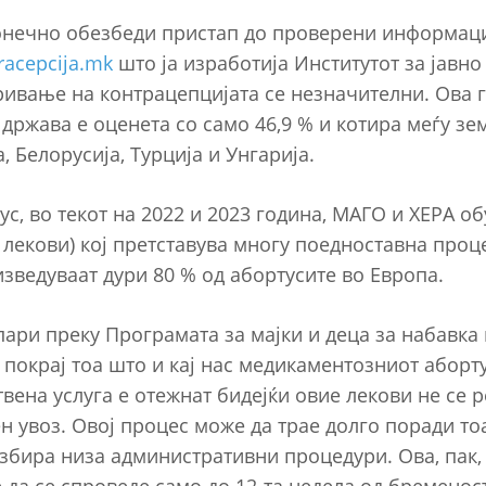
конечно обезбеди пристап до проверени информаци
tracepcija.mk
што ја изработија Институтот за јавно
ривање на контрацепцијата се незначителни. Ова г
 држава е оценета со само 46,9 % и котира меѓу зем
а, Белорусија, Турција и Унгарија.
ус, во текот на 2022 и 2023 година, МАГО и ХЕРА о
 лекови) кој претставува многу поедноставна проц
зведуваат дури 80 % од абортусите во Европа.
пари преку Програмата за мајки и деца за набавка
 покрај тоа што и кај нас медикаментозниот аборт
вена услуга е отежнат бидејќи овие лекови не се р
н увоз. Овој процес може да трае долго поради то
разбира низа административни процедури. Ова, пак