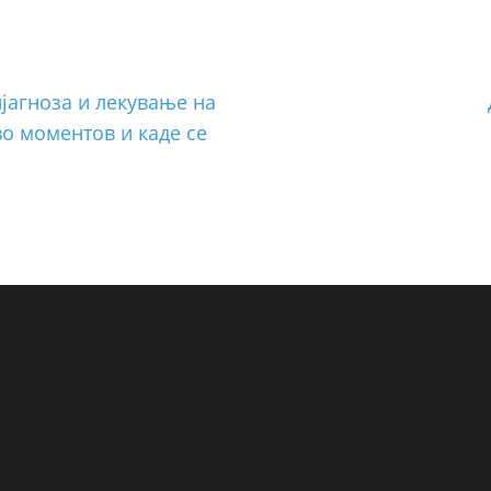
јагноза и лекување на
о моментов и каде се