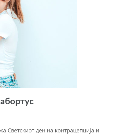
 абортус
жа Светскиот ден на контрацепција и