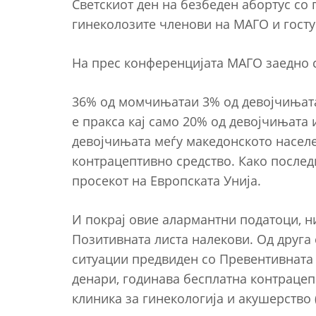
Светскиот ден на безбеден абортус со
гинеколозите членови на МАГО и госту
На прес конференцијата МАГО заедно с
36% од момчињатаи 3% од девојчињата 
е пракса кај само 20% од девојчињата
девојчињата меѓу македонското населе
контрацептивно средство. Како послед
просекот на Европската Унија.
И покрај овие алармантни податоци, н
Позитивната листа налекови. Од друга 
ситуации предвиден со Превентивната п
денари, годинава бесплатна контрацеп
клиника за гинекологија и акушерство 