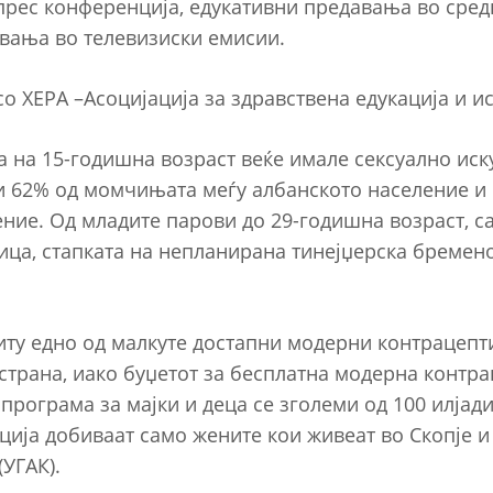
 прес конференција, едукативни предавања во сред
вања во телевизиски емисии.
о ХЕРА –Aсоцијација за здравствена едукација и и
на 15-годишна возраст веќе имале сексуално иску
 и 62% од момчињата меѓу албанското население и
ние. Од младите парови до 29-годишна возраст, с
ица, стапката на непланирана тинејџерска бремено
иту едно од малкуте достапни модерни контрацепти
страна, иако буџетот за бесплатна модерна контр
рограма за мајки и деца се зголеми од 100 илјади
ција добиваат само жените кои живеат во Скопје и
(УГАК).