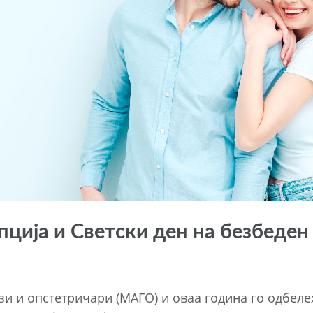
пција и Светски ден на безбеден
зи и опстетричари (МАГО) и оваа година гo одбеле