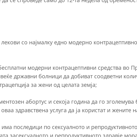
да се спроведе само до 12-та недела од бременост
 лекови со најмалку едно модерно контрацептивно 
бесплатни модерни контрацептивни средства во Про
веќе државни болници да добиват соодветни колич
рацепција за жени од целата земја;
ментозен абортус и секоја година да го зголемува 
оваа здравствена услуга да ја користат и жените н
 има последици по сексуалното и репродуктивното
жата засексуалното и репродуктивното здравје мор