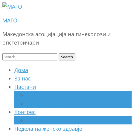
МАГО
Македонска асоцијација на гинеколози и
опстетричари
Search
for:
Дома
За нас
Настани
Секциски состанок
Работилница
Конгрес
Архива
Недела на женско здравје