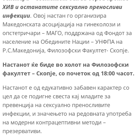
ХИВ и останатите сексуалнo преносливи
инфекции
. Овој настан го организира
Македонската асоцијација на гинеколози и
опстетричари – МАГО, поддржана од Фондот за
население на Обедините Нации – УНФПА на
Р.С.Македонија, Филозофски Факултет- Скопје.
Настанот ќе биде во холот на Филозофски
факултет – Скопје, со почеток од 18:00 часот.
Настанот е од едукативно забавен карактер со
цел да се подигне свеста кај младите за
превенција на сексуално преносливите
инфекции, и значењето на редовната употреба
на модерни контрацептивни методи –
презервативи.