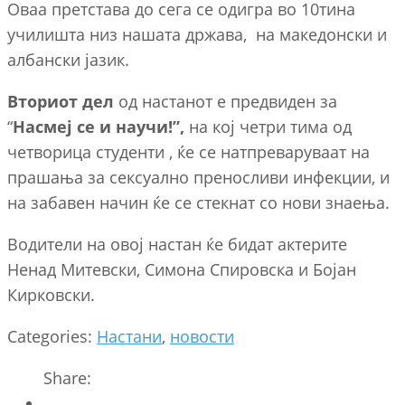
Оваа претстава до сега се одигра во 10тина
училишта низ нашата држава, на македонски и
албански јазик.
Вториот дел
од настанот е предвиден за
“
Насмеј се и научи!”,
на кој четри тима од
четворица студенти , ќе се натпреваруваат на
прашања за сексуално преносливи инфекции, и
на забавен начин ќе се стекнат со нови знаења.
Водители на овој настан ќе бидат актерите
Ненад Митевски, Симона Спировска и Бојан
Кирковски.
Categories:
Настани
,
новости
Share: