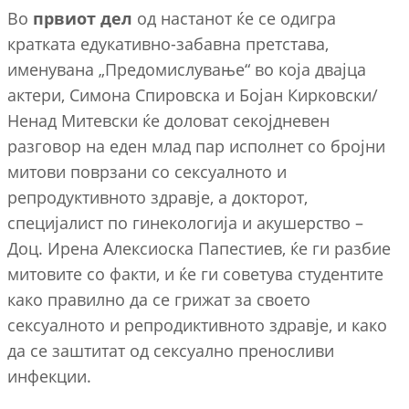
Во
првиот дел
од настанот ќе се одигра
кратката едукативно-забавна претстава,
именувана „Предомислување“ во која двајца
актери, Симона Спировска и Бојан Кирковски/
Ненад Митевски ќе доловат секојдневен
разговор на еден млад пар исполнет со бројни
митови поврзани со сексуалното и
репродуктивното здравје, а докторот,
специјалист по гинекологија и акушерство –
Доц. Ирена Алексиоска Папестиев, ќе ги разбие
митовите со факти, и ќе ги советува студентите
како правилно да се грижат за своето
сексуалното и репродиктивното здравје, и како
да се заштитат од сексуално преносливи
инфекции.