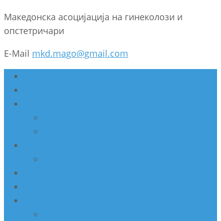
Македонска асоцијација на гинеколози и
опстетричари
E-Mail
mkd.mago@gmail.com
Дома
За нас
Настани
Секциски состанок
Работилница
Конгрес
Архива
Недела на женско здравје
Мобилни амбуланти
Активности
Соработка со Министерство за