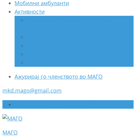
Мобилни амбуланти
Активности
Соработка со Министерство за
здравство
Соработка со НВО
Соработка со ООН
Спонзори
Разно
Ажурирај го членството во МАГО
mkd.mago@gmail.com
Ажурирај го членството во МАГО
МАГО