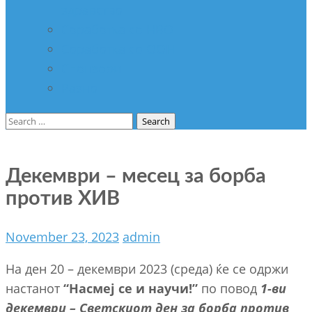
здравство
Соработка со НВО
Соработка со ООН
Спонзори
Разно
Search
for:
Декември – месец за борба
против ХИВ
November 23, 2023
admin
На ден 20 – декември 2023 (среда) ќе се одржи
настанот
“Насмеј се и научи!”
по повод
1-ви
декември – Светскиот ден за борба против