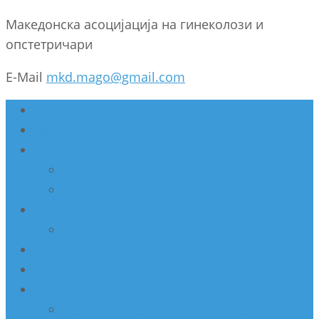
Македонска асоцијација на гинеколози и
опстетричари
E-Mail
mkd.mago@gmail.com
Дома
За нас
Настани
Секциски состанок
Работилница
Конгрес
Архива
Недела на женско здравје
Мобилни амбуланти
Активности
Соработка со Министерство за