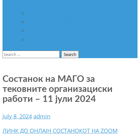
здравство
Соработка со НВО
Соработка со ООН
Спонзори
Разно
Search
for:
Состанок на МАГО за
тековните организациски
работи – 11 јули 2024
July 8, 2024
admin
ЛИНК ДО ОНЛАЈН СОСТАНОКОТ НА ZOOM