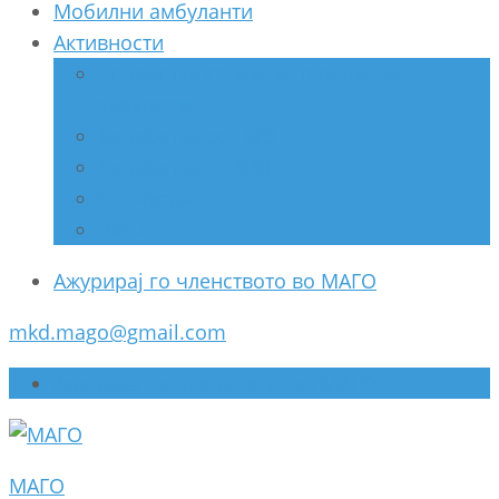
Мобилни амбуланти
Активности
Соработка со Министерство за
здравство
Соработка со НВО
Соработка со ООН
Спонзори
Разно
Ажурирај го членството во МАГО
mkd.mago@gmail.com
Ажурирај го членството во МАГО
МАГО