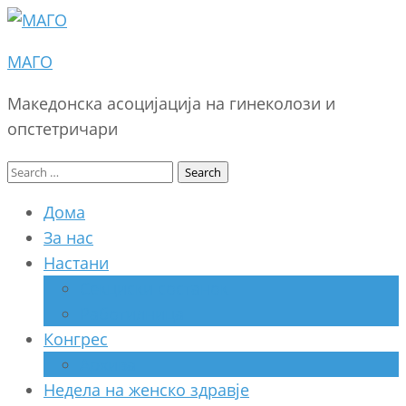
МАГО
Македонска асоцијација на гинеколози и
опстетричари
Search
for:
Дома
За нас
Настани
Секциски состанок
Работилница
Конгрес
Архива
Недела на женско здравје