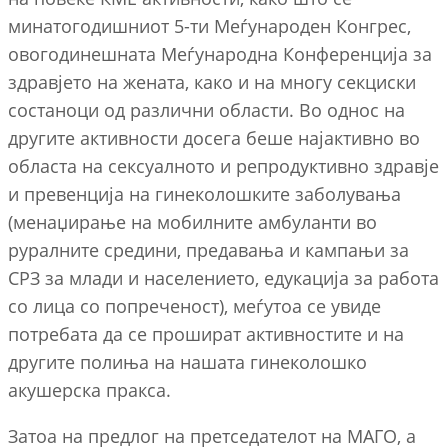
минатогодишниот 5-ти Меѓународен Конгрес,
овогодинешната Меѓународна Конференција за
здравјето на жената, како и на многу секциски
состаноци од различни области. Во однос на
другите активности досега беше најактивно во
областа на сексуалното и репродуктивно здравје
и превенција на гинеколошките заболувања
(менаџирање на мобилните амбуланти во
руралните средини, предавања и кампањи за
СРЗ за млади и населението, едукација за работа
со лица со попреченост), меѓутоа се увиде
потребата да се прошират активностите и на
другите полиња на нашата гинеколошко
акушерска пракса.
Затоа на предлог на претседателот на МАГО, а