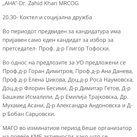
„АНА“-Dr. Zahid Khan MRCOG
20.30- Коктел и социјална дружба
Во периодот предвиден за кандидатура има
пријавен само еден кандидат за избор за
претседател- Проф. д-р Глигор Тофоски.
Во однос на предлозите за УО предложени се
Проф.д-р Горан Димитров, Проф.д-р Ана Данева,
Проф.д-р Елена Џикова, Доц.д-р Роса Наумовска,
Доц.д-р Флорин Бесими, Д-р Димитар Гетов, Д-р
Башким Исмалили, Д-р Емилија Трајковска, Др.
Мухамед Асани, Д-р Александра Андоновска и Д-
р Бобан Сарџовски.
МАГО во изминатиов период беше организатор
на повеќе КМЕ активности, како што се