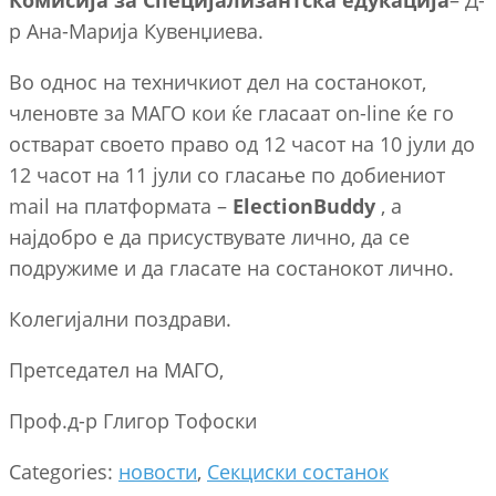
Комисија за Специјализантска едукација
– Д-
р Ана-Марија Кувенџиева.
Во однос на техничкиот дел на состанокот,
членовте за МАГО кои ќе гласаат on-line ќе го
остварат своето право од 12 часот на 10 јули до
12 часот на 11 јули со гласање по добиениот
mail на платформата –
ElectionBuddy
, а
најдобро е да присуствувате лично, да се
подружиме и да гласате на состанокот лично.
Колегијални поздрави.
Претседател на МАГО,
Проф.д-р Глигор Тофоски
Categories:
новости
,
Секциски состанок