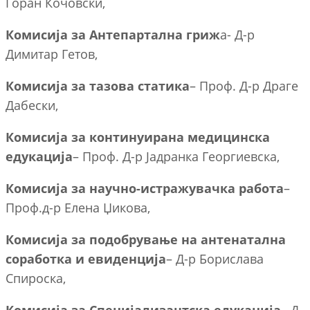
Горан Кочовски,
Комисија за Антепартална гриж
а- Д-р
Димитар Гетов,
Комисија за тазова статика
– Проф. Д-р Драге
Дабески,
Комисија за континуирана медицинска
едукација
– Проф. Д-р Јадранка Георгиевска,
Комисија за научно-истражувачка работа
–
Проф.д-р Елена Џикова,
Комисија за подобрување на антенатална
соработка и евиденција
– Д-р Борислава
Спироска,