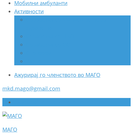
Мобилни амбуланти
Активности
Соработка со Министерство за
здравство
Соработка со НВО
Соработка со ООН
Спонзори
Разно
Ажурирај го членството во МАГО
mkd.mago@gmail.com
Ажурирај го членството во МАГО
МАГО