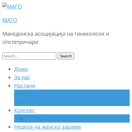
МАГО
Македонска асоцијација на гинеколози и
опстетричари
Search
for:
Дома
За нас
Настани
Секциски состанок
Работилница
Конгрес
Архива
Недела на женско здравје