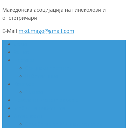
Македонска асоцијација на гинеколози и
опстетричари
E-Mail
mkd.mago@gmail.com
Дома
За нас
Настани
Секциски состанок
Работилница
Конгрес
Архива
Недела на женско здравје
Мобилни амбуланти
Активности
Соработка со Министерство за