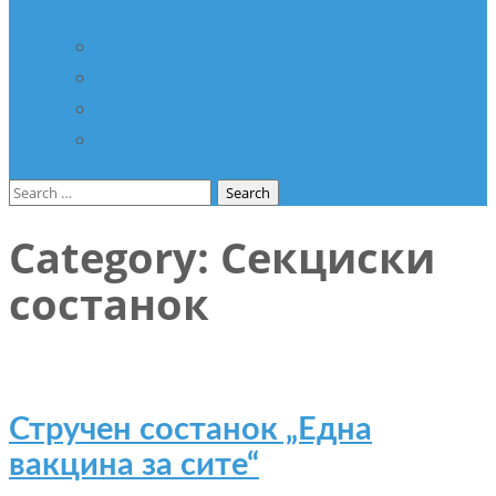
здравство
Соработка со НВО
Соработка со ООН
Спонзори
Разно
Search
for:
Category: Секциски
состанок
Стручен состанок „Една
вакцина за сите“