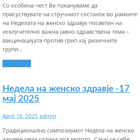
Со особена чест Ве покануваме да
присуствувате на стручниот состанок во рамките
на Неделата на женско здравје посветен на
исклучително важна јавно-здравствена тема –
вакцинацијата против грип кај ризичните
групи…
Read More
Недела на женско здравје -17
мај 2025
April 16, 2025
admin
Традиционално симпозиумот Недела на женско
здравје оваа година под мотото „Сакај се себе.