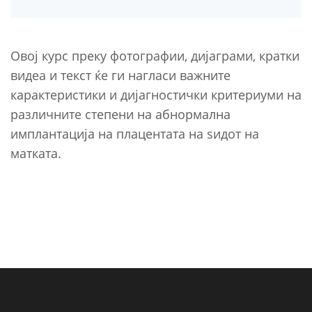
Овој курс преку фотографии, дијаграми, кратки
видеа и текст ќе ги нагласи важните
карактеристики и дијагностички критериуми на
различните степени на абнормална
имплантација на плацентата на ѕидот на
матката.