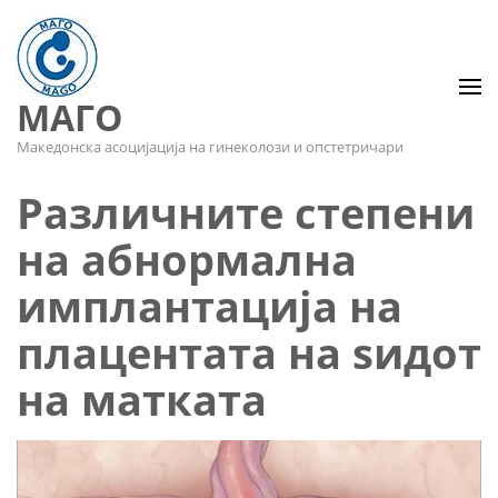
МАГО
Македонска асоцијација на гинеколози и опстетричари
Различните степени
на абнормална
имплантација на
плацентата на ѕидот
на матката