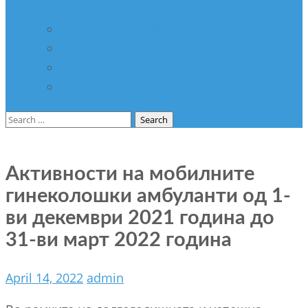
здравство
Соработка со НВО
Соработка со ООН
Спонзори
Разно
Search
for:
Активности на мобилните
гинеколошки амбуланти од 1-
ви декември 2021 година до
31-ви март 2022 година
April 14, 2022
admin