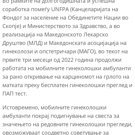
Во рамките на долгогодишната и успешна
соработка помеѓу UNFPA (Канцеларијата на
Фондот за население на Обединетите Нации во
Скопје) и Министерството за Здравство, а во
реализација на Македонското Лекарско
Друштво (МЛД) и Македонската асоцијација на
гинеколози и опстетричари (МАГО), во текот на
првите три месеци од 2022 година продолжи
работата на мобилните гинеколошки амбуланти
за рано откривање на карциномот на грлото на
матката преку бесплатен гинеколошки преглед и
ПАП тест.
Истовремено, мобилните гинеколошки
амбуланти покрај подигнување на свеста за
значењето на редовните гинеколошки прегледи,
овозможуваат соодветно советување за