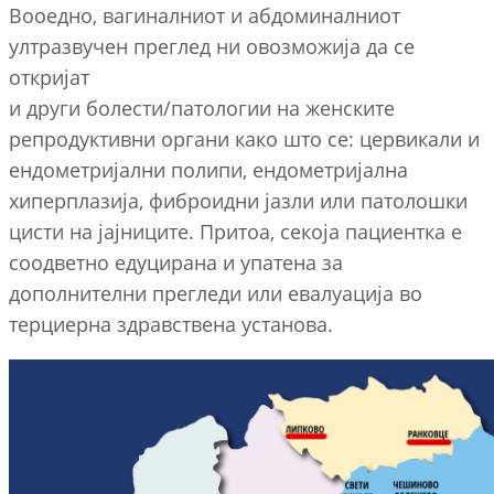
Вооедно, вагиналниот и абдоминалниот
ултразвучен преглед ни овозможија да се
откријат
и други болести/патологии на женските
репродуктивни органи како што се: цервикали и
ендометријални полипи, ендометријална
хиперплазија, фиброидни јазли или патолошки
цисти на јајниците. Притоа, секоја пациентка е
соодветно едуцирана и упатена за
дополнителни прегледи или евалуација во
терциерна здравствена установа.