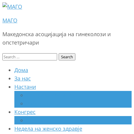
МАГО
Македонска асоцијација на гинеколози и
опстетричари
Search
for:
Дома
За нас
Настани
Секциски состанок
Работилница
Конгрес
Архива
Недела на женско здравје