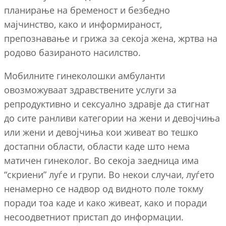
планирање на бременост и безбедно
мајчинство, како и информираност,
препознавање и грижа за секоја жена, жртва на
родово базираното насилство.
Мобилните гинеколошки амбуланти
овозможуваат здравствените услуги за
репродуктивно и сексуално здравје да стигнат
до сите ранливи категории на жени и девојчиња
или жени и девојчиња кои живеат во тешко
достапни области, области каде што нема
матичен гинеколог. Во секоја заедница има
“скриени” луѓе и групи. Во некои случаи, луѓето
ненамерно се надвор од видното поле токму
поради тоа каде и како живеат, како и поради
несоодветниот пристап до информации.