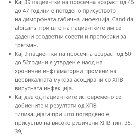
Кај 39 пациентки на просечна возраст од 45
до 47 години е потвдено присуството
на диморфната габична инфекција, Candida
albicans, при што на пациентките им се
дадени соодветни совети и препораки за
третман.
Кај 9 пациентки на просечна возраст од 50
до 52години е утврден е наод на
хронични инфламаторни промени на
цервикалната мукоза асоцирани со ХПВ
вирусната инфекција.
Кај две од пациентките истовремено се
добиените и резултати од ХПВ
типизацијата при што потврдено е
присуство на високо ризичени ХПВ тип: 35,
39,