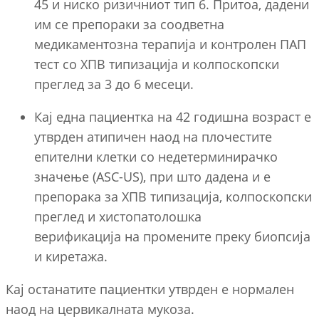
45 и ниско ризичниот тип 6. Притоа, дадени
им се препораки за соодветна
медикаментозна терапија и контролен ПАП
тест со ХПВ типизација и колпоскопски
преглед за 3 до 6 месеци.
Кај една пациентка на 42 годишна возраст е
утврден атипичен наод на плочестите
епителни клетки со недетерминирачко
значење (ASC-US), при што дадена и е
препорака за ХПВ типизација, колпоскопски
преглед и хистопатолошка
верификација на промените преку биопсија
и киретажа.
Кај останатите пациентки утврден е нормален
наод на цервикалната мукоза.