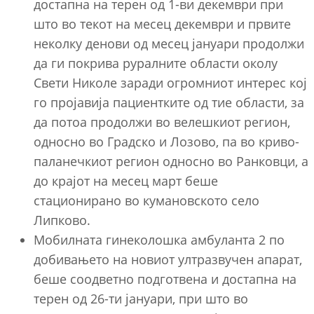
достапна на терен од 1-ви декември при
што во текот на месец декември и првите
неколку денови од месец јануари продолжи
да ги покрива руралните области околу
Свети Николе заради огромниот интерес кој
го пројавија пациентките од тие области, за
да потоа продолжи во велешкиот регион,
односно во Градско и Лозово, па во криво-
паланечкиот регион односно во Ранковци, а
до крајот на месец март беше
стационирано во кумановското село
Липково.
Мобилната гинеколошка амбуланта 2 по
добивањето на новиот ултразвучен апарат,
беше соодветно подготвена и достапна на
терен од 26-ти јануари, при што во