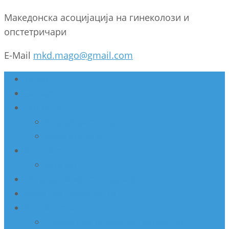
Македонска асоцијација на гинеколози и
опстетричари
E-Mail
mkd.mago@gmail.com
Дома
За нас
Настани
Секциски состанок
Работилница
Конгрес
Архива
Недела на женско здравје
Мобилни амбуланти
Активности
Соработка со Министерство за