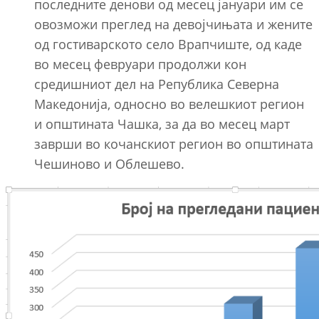
последните денови од месец јануари им се
овозможи преглед на девојчињата и жените
од гостиварското село Врапчиште, од каде
во месец февруари продолжи кон
средишниот дел на Република Северна
Македонија, односно во велешкиот регион
и општината Чашка, за да во месец март
заврши во кочанскиот регион во општината
Чешиново и Облешево.