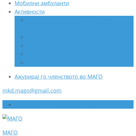
Мобилни амбуланти
Активности
Соработка со Министерство за
здравство
Соработка со НВО
Соработка со ООН
Спонзори
Разно
Ажурирај го членството во МАГО
mkd.mago@gmail.com
Ажурирај го членството во МАГО
МАГО