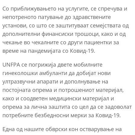
Со приближувањето на услугите, се спречува и
непотреното патување до здравствените
установи, со што се заштитуваат семејствата од
дополнителни финансиски трошоци, како и од
чекање во чекалните со други пациентки за
време на пандемијата со Ковид-19.
UNFPA се погрижија двете мобилните
гинеколошки амбуланти да добијат нови
ултразвучни апарати и дополнување на
постојната опрема и потрошениот материјал,
како и соодветен медицински материјал и
опрема за лична заштита со цел да се задоволат
потребните безбедносни мерки за Ковид-19.
Една од нашите обврски кон остварување на