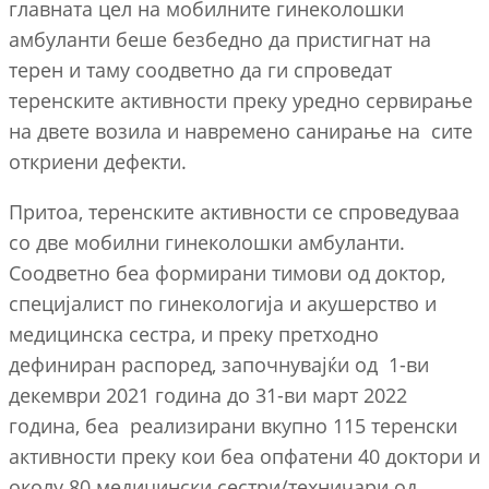
главната цел на мобилните гинеколошки
амбуланти беше безбедно да пристигнат на
терен и таму соодветно да ги спроведат
теренските активности преку уредно сервирање
на двете возила и навремено санирање на сите
откриени дефекти.
Притоа, теренските активности се спроведуваа
со две мобилни гинеколошки амбуланти.
Соодветно беа формирани тимови од доктор,
специјалист по гинекологија и акушерство и
медицинска сестра, и преку претходно
дефиниран распоред, започнувајќи од 1-ви
декември 2021 година до 31-ви март 2022
година, беа реализирани вкупно 115 теренски
активности преку кои беа опфатени 40 доктори и
околу 80 медицински сестри/техничари од