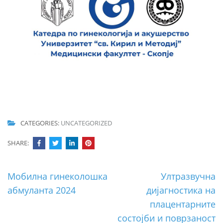
CATEGORIES:
UNCATEGORIZED
SHARE:
Post
Мобилна гинеколошка
Ултразвучна
navigation
абмуланта 2024
дијагностика на
плацентарните
состојби и поврзаност