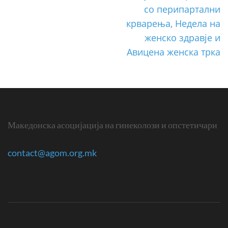
со перипартални
крварења, Недела на
женско здравје и
Авицена женска трка
Македонска асоцијација на гинеколози и опстетичари
contact@agom.org.mk