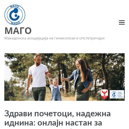
МАГО
Македонска асоцијација на гинеколози и опстетричари
Здрави почетоци, надежна
иднина: онлајн настан за