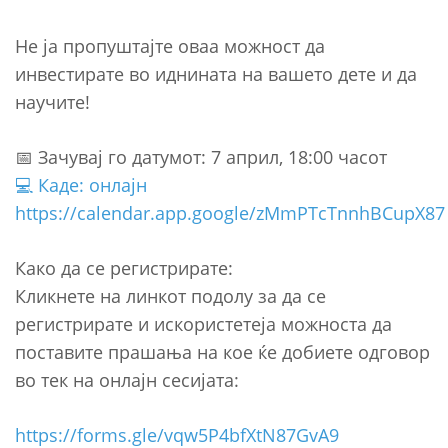
Не ја пропуштајте оваа можност да
инвестирате во иднината на вашето дете и да
научите!
📅 Зачувај го датумот: 7 април, 18:00 часот
💻 Каде: онлајн
https://calendar.app.google/zMmPTcTnnhBCupX87
Како да се регистрирате:
Кликнете на линкот подолу за да се
регистрирате и искористетеја можноста да
поставите прашања на кое ќе добиете одговор
во тек на онлајн сесијата:
https://forms.gle/vqw5P4bfXtN87GvA9