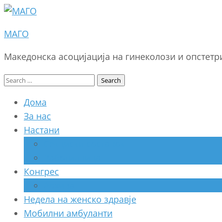
МАГО
Македонска асоцијација на гинеколози и опстет
Search
for:
Дома
За нас
Настани
Секциски состанок
Работилница
Конгрес
Архива
Недела на женско здравје
Мобилни амбуланти