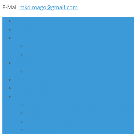
E-Mail
mkd.mago@gmail.com
Дома
За нас
Настани
Секциски состанок
Работилница
Конгрес
Архива
Недела на женско здравје
Мобилни амбуланти
Активности
Соработка со Министерство за здравств
Соработка со НВО
Соработка со ООН
Спонзори