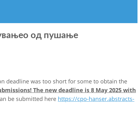
нувањео од пушање
n deadline was too short for some to obtain the
ubmissions! The new deadline is 8 May 2025 with
can be submitted here
https://cpo-hanser.abstracts-