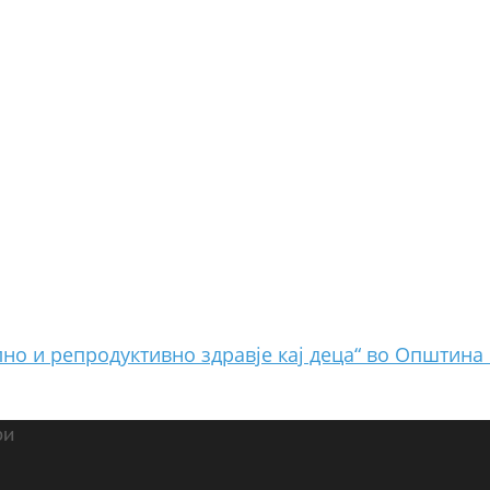
но и репродуктивно здравје кај деца“ во Општин
ри