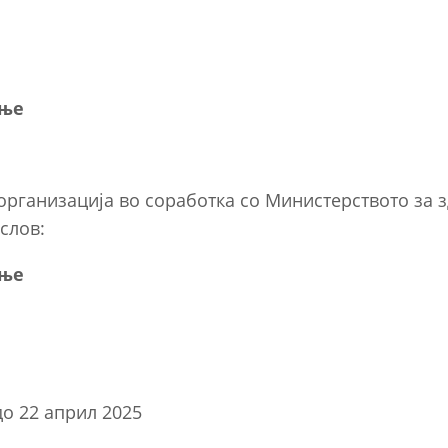
ење
организација во соработка со Министерството за 
аслов:
ење
до 22 април 2025