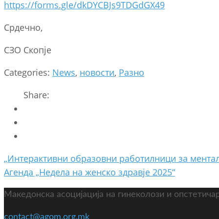
https://forms.gle/dkDYCBJs9TDGdGX49
Срдечно,
СЗО Скопје
Categories:
News
,
новости
,
Разно
Share:
Post
„Интерактивни образовни работилници за ментал
navigation
Агенда „Недела на женско здравје 2025“
Македонска асоцијација на гинеколози и опстетича
contact@agom.org.mk