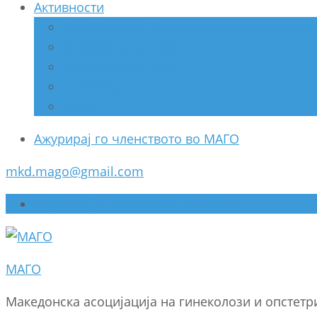
Активности
Соработка со Министерство за здравств
Соработка со НВО
Соработка со ООН
Спонзори
Разно
Ажурирај го членството во МАГО
mkd.mago@gmail.com
Ажурирај го членството во МАГО
МАГО
Македонска асоцијација на гинеколози и опстет