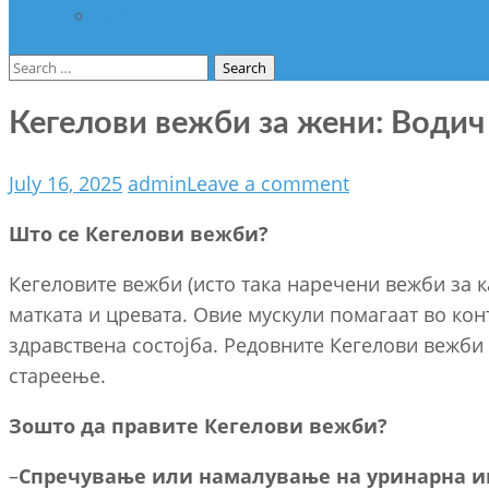
Разно
Search
for:
Кегелови вежби за жени: Водич
July 16, 2025
admin
Leave a comment
Што се Кегелови вежби?
Кегеловите вежби (исто така наречени вежби за к
матката и цревата. Овие мускули помагаат во кон
здравствена состојба. Редовните Кегелови вежби 
стареење.
Зошто да правите Кегелови вежби?
–
Спречување или намалување на уринарна и