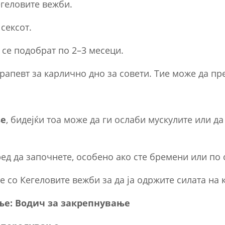
егеловите вежби.
сексот.
 се подобрат по 2–3 месеци.
ерапевт за карлично дно за совети. Тие може да п
ње
, бидејќи тоа може да ги ослаби мускулите или 
ед да започнете, особено ако сте бремени или по 
е со Кегеловите вежби за да ја одржите силата на
ње: Водич за закрепнување