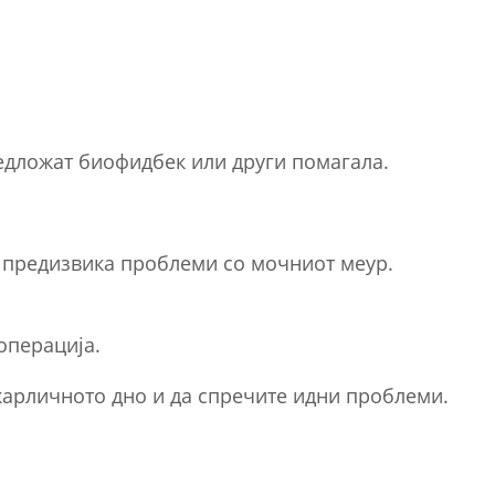
редложат биофидбек или други помагала.
да предизвика проблеми со мочниот меур.
операција.
 карличното дно и да спречите идни проблеми.