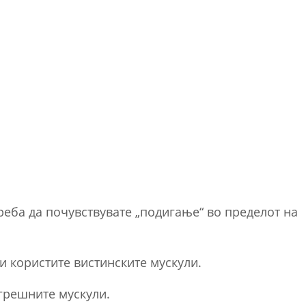
реба да почувствувате „подигање“ во пределот на
ги користите вистинските мускули.
огрешните мускули.