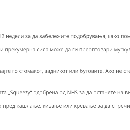
12 недели за да забележите подобрувања, како по
и прекумерна сила може да ги преоптовари мускул
вајте го стомакот, задникот или бутовите. Ако не ст
јата „Squeezy“ одобрена од NHS за да останете на в
но пред кашлање, кивање или кревање за да спречи