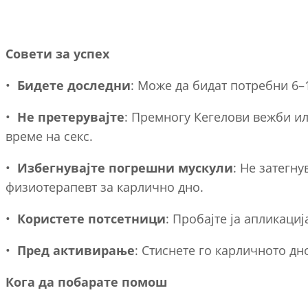
Совети за успех
•
Бидете доследни
: Може да бидат потребни 6–
•
Не претерувајте
: Премногу Кегелови вежби ил
време на секс.
•
Избегнувајте погрешни мускули
: Не затегну
физиотерапевт за карлично дно.
•
Користете потсетници
: Пробајте ја апликаци
•
Пред активирање
: Стиснете го карличното д
Кога да побарате помош