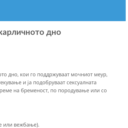
 карличното дно
ото дно, кои го поддржуваат мочниот меур,
текување и ја подобруваат сексуалната
 време на бременост, по породување или со
е или вежбање).