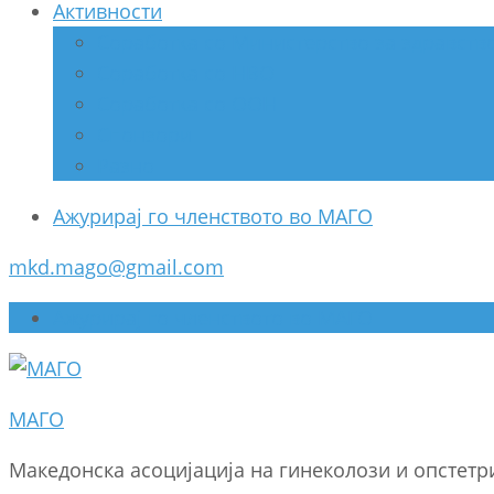
Активности
Соработка со Министерство за здравств
Соработка со НВО
Соработка со ООН
Спонзори
Разно
Ажурирај го членството во МАГО
mkd.mago@gmail.com
Ажурирај го членството во МАГО
МАГО
Македонска асоцијација на гинеколози и опстет