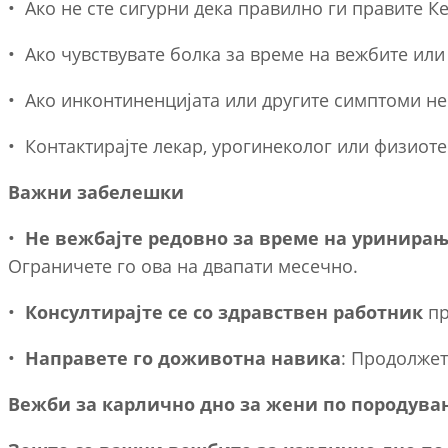
• Ако не сте сигурни дека правилно ги правите К
• Ако чувствувате болка за време на вежбите или 
• Ако инконтиненцијата или другите симптоми не
• Контактирајте лекар, урогинеколог или физиот
Важни забелешки
•
Не вежбајте редовно за време на уринира
Ограничете го ова на двапати месечно.
•
Консултирајте се со здравствен работник
пр
•
Направете го доживотна навика
: Продолжет
Вежби за карлично дно за жени по породува