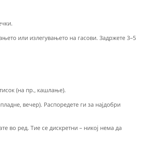
ечки.
рањето или излегувањето на гасови. Задржете 3–5
исок (на пр., кашлање).
опладне, вечер). Распоредете ги за најдобри
те во ред. Тие се дискретни – никој нема да