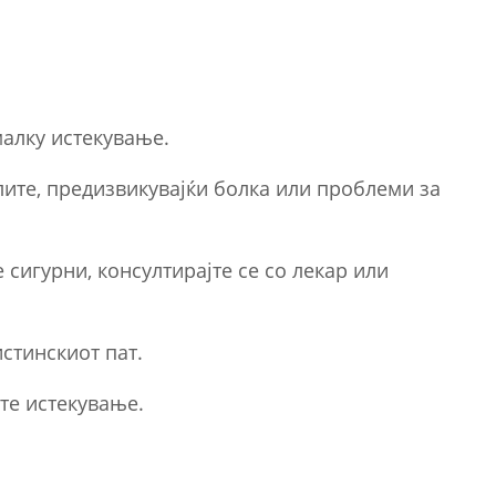
малку истекување.
ите, предизвикувајќи болка или проблеми за
е сигурни, консултирајте се со лекар или
истинскиот пат.
те истекување.