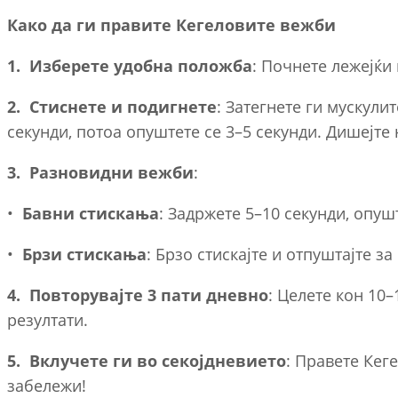
Како да ги правите Кегеловите вежби
1.
Изберете удобна положба
: Почнете лежејќи 
2.
Стиснете и подигнете
: Затегнете ги мускули
секунди, потоа опуштете се 3–5 секунди. Дишејте 
3.
Разновидни вежби
:
•
Бавни стискања
: Задржете 5–10 секунди, опуш
•
Брзи стискања
: Брзо стискајте и отпуштајте з
4.
Повторувајте 3 пати дневно
: Целете кон 10–
резултати.
5.
Вклучете ги во секојдневието
: Правете Кег
забележи!