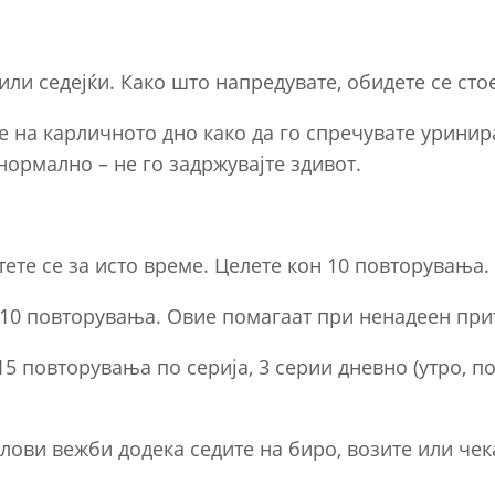
или седејќи. Како што напредувате, обидете се сто
те на карличното дно како да го спречувате урини
нормално – не го задржувајте здивот.
тете се за исто време. Целете кон 10 повторувања.
а 10 повторувања. Овие помагаат при ненадеен прит
15 повторувања по серија, 3 серии дневно (утро, п
елови вежби додека седите на биро, возите или чека