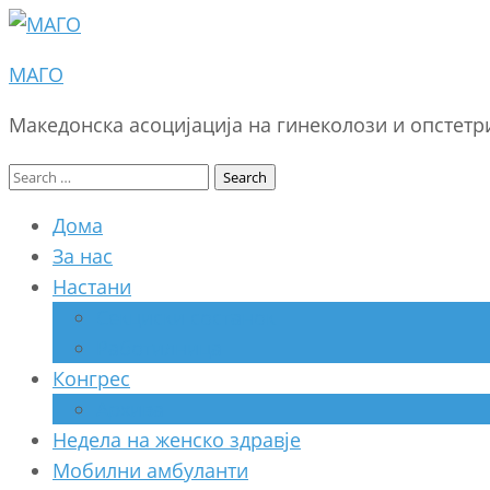
МАГО
Македонска асоцијација на гинеколози и опстет
Search
for:
Дома
За нас
Настани
Секциски состанок
Работилница
Конгрес
Архива
Недела на женско здравје
Мобилни амбуланти