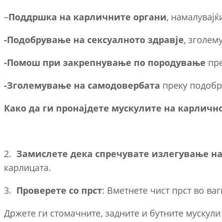
–
Поддршка на карличните органи
, намалувајќ
-Подобрување на сексуалното здравје
, зголем
-Помош при закрепнување по породување
пре
-Зголемување на самодовербата
преку подобр
Како да ги пронајдете мускулите на карличн
2.
Замислете дека спречувате излегување на
карлицата.
3.
Проверете со прст
: Вметнете чист прст во ва
Држете ги стомачните, задните и бутните мускули