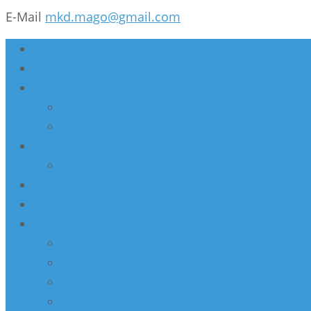
E-Mail
mkd.mago@gmail.com
Дома
За нас
Настани
Секциски состанок
Работилница
Конгрес
Архива
Недела на женско здравје
Мобилни амбуланти
Активности
Соработка со Министерство за здравств
Соработка со НВО
Соработка со ООН
Спонзори