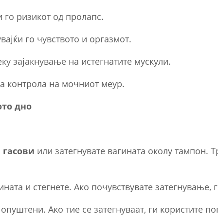
и го ризикот од пролапс.
увајќи го чувството и оргазмот.
ку зајакнување на истегнатите мускули.
а контрола на мочниот меур.
ото дно
 гасови
или затегнувате вагината околу тампон. Т
гината и стегнете. Ако почувствувате затегнување, 
 опуштени. Ако тие се затегнуваат, ги користите п