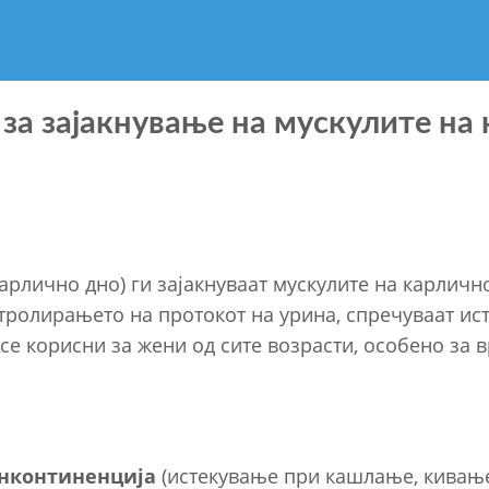
 за зајакнување на мускулите на
арлично дно) ги зајакнуваат мускулите на карличн
тролирањето на протокот на урина, спречуваат ис
се корисни за жени од сите возрасти, особено за
нконтиненција
(истекување при кашлање, кивањ