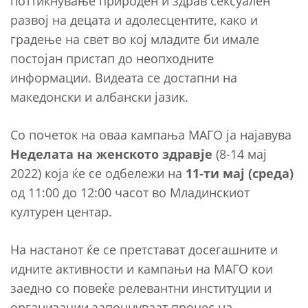
поттикнување природен и здрав сексуален
развој на децата и адолесцентите, како и
градење на свет во кој младите би имале
постојан пристап до неопходните
информации. Видеата се достапни на
македонски и албански јазик.
Со почеток на оваа кампања МАГО ја најавува
Неделата на женското здравје
(8-14 мај
2022) која ќе се одбележи на
11-ти мај (среда)
од 11:00 до 12:00 часот во Младинскиот
културен центар.
На настанот ќе се претстават досегашните и
идните активности и кампањи на МАГО кои
заедно со повеќе релевантни институции и
организации започнуваат процес на