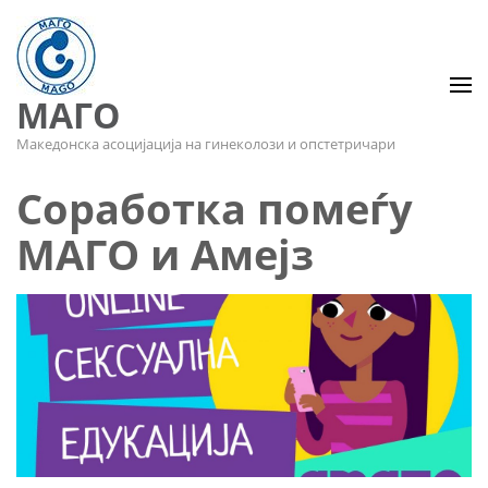
МАГО
Македонска асоцијација на гинеколози и опстетричари
Соработка помеѓу
МАГО и Амејз