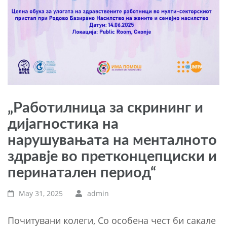
„Работилница за скрининг и
дијагностика на
нарушувањата на менталното
здравје во претконцепциски и
перинатален период“
May 31, 2025
admin
Почитувани колеги, Со особена чест би сакале