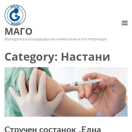
МАГО
Македонска асоцијација на гинеколози и опстетричари
Category: Настани
Стручен состанок „Една