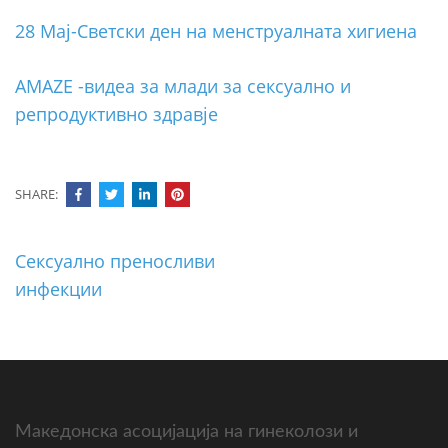
28 Мај-Светски ден на менструалната хигиена
AMAZE -видеа за млади за сексуално и
репродуктивно здравје
SHARE:
Post
Сексуално преносливи
navigation
инфекции
Македонска асоцијација на гинеколози и