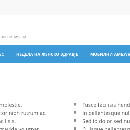
и опстетричари
ЕС
НЕДЕЛА НА ЖЕНСКО ЗДРАВЈЕ
МОБИЛНИ АМБУЛ
 molestie.
Fusce facilisis hend
ctor nibh rutrum ac.
In pellentesque nul
ilisis.
Sed id dolor sed nul
gravida volutpat.
Quisque pellentesqu