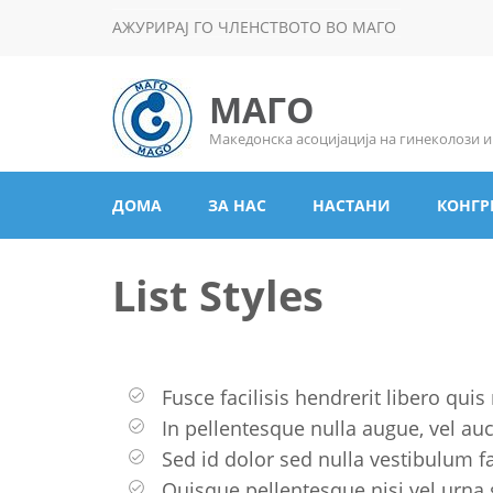
АЖУРИРАЈ ГО ЧЛЕНСТВОТО ВО МАГО
МАГО
Македонска асоцијација на гинеколози 
ДОМА
ЗА НАС
НАСТАНИ
КОНГР
List Styles
Fusce facilisis hendrerit libero quis
In pellentesque nulla augue, vel au
Sed id dolor sed nulla vestibulum fac
Quisque pellentesque nisi vel urna 