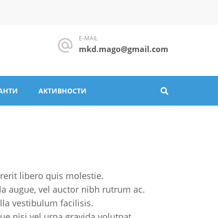
E-MAIL
mkd.mago@gmail.com
АНТИ
АКТИВНОСТИ
rerit libero quis molestie.
la augue, vel auctor nibh rutrum ac.
la vestibulum facilisis.
e nisi vel urna gravida volutpat.