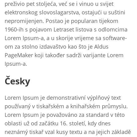
preživio pet stoljeća, već se i vinuo u svijet
elektronskog slovoslagarstva, ostajući u suštini
nepromijenjen. Postao je popularan tijekom
1960-ih s pojavom Letraset listova s odlomcima
Lorem Ipsum-a, a u skorije vrijeme sa software-
om za stolno izdavaštvo kao što je Aldus
PageMaker koji također sadrži varijante Lorem
Ipsum-a.
Česky
Lorem Ipsum je demonstrativní výplňový text
používaný v tiskařském a knihařském průmyslu.
Lorem Ipsum je považováno za standard v této
oblasti už od začátku 16. století, kdy dnes
neznámý tiskař vzal kusy textu a na jejich základě