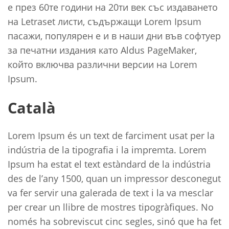
е през 60те години на 20ти век със издаването
на Letraset листи, съдържащи Lorem Ipsum
пасажи, популярен е и в наши дни във софтуер
за печатни издания като Aldus PageMaker,
който включва различни версии на Lorem
Ipsum.
Català
Lorem Ipsum és un text de farciment usat per la
indústria de la tipografia i la impremta. Lorem
Ipsum ha estat el text estàndard de la indústria
des de l’any 1500, quan un impressor desconegut
va fer servir una galerada de text i la va mesclar
per crear un llibre de mostres tipogràfiques. No
només ha sobreviscut cinc segles, sinó que ha fet