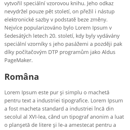
vytvořil speciální vzorovou knihu. Jeho odkaz
nevydržel pouze pět století, on přežil i nástup
elektronické sazby v podstatě beze změny.
Nejvíce popularizováno bylo Lorem Ipsum v
šedesátých letech 20. století, kdy byly vydávány
speciální vzorníky s jeho pasážemi a později pak
díky počítačovým DTP programům jako Aldus
PageMaker.
Româna
Lorem Ipsum este pur şi simplu o machetă
pentru text a industriei tipografice. Lorem Ipsum
a fost macheta standard a industriei încă din
secolul al XVI-lea, când un tipograf anonim a luat
o planşetă de litere şi le-a amestecat pentru a