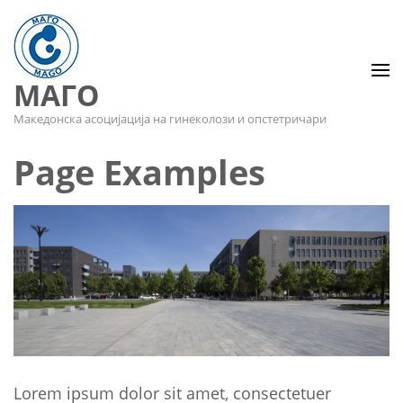
МАГО
Македонска асоцијација на гинеколози и опстетричари
Page Examples
Lorem ipsum dolor sit amet, consectetuer