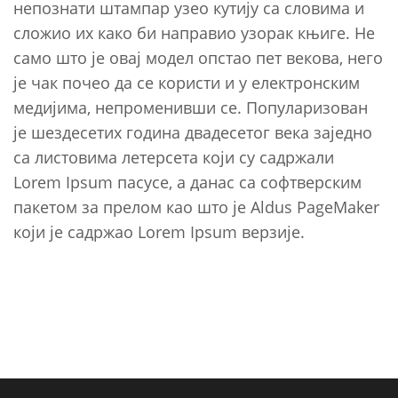
непознати штампар узео кутију са словима и
сложио их како би направио узорак књиге. Не
само што је овај модел опстао пет векова, него
је чак почео да се користи и у електронским
медијима, непроменивши се. Популаризован
је шездесетих година двадесетог века заједно
са листовима летерсета који су садржали
Lorem Ipsum пасусе, а данас са софтверским
пакетом за прелом као што је Aldus PageMaker
који је садржао Lorem Ipsum верзије.