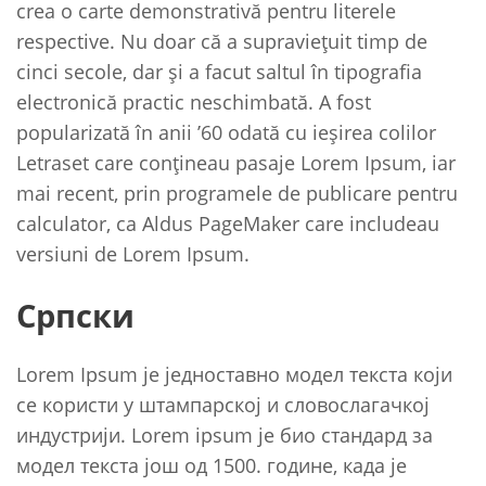
crea o carte demonstrativă pentru literele
respective. Nu doar că a supravieţuit timp de
cinci secole, dar şi a facut saltul în tipografia
electronică practic neschimbată. A fost
popularizată în anii ’60 odată cu ieşirea colilor
Letraset care conţineau pasaje Lorem Ipsum, iar
mai recent, prin programele de publicare pentru
calculator, ca Aldus PageMaker care includeau
versiuni de Lorem Ipsum.
Српски
Lorem Ipsum је једноставно модел текста који
се користи у штампарској и словослагачкој
индустрији. Lorem ipsum је био стандард за
модел текста још од 1500. године, када је