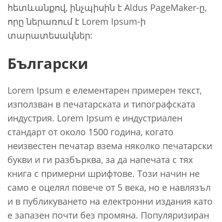
հետևանքով, ինչպիսին է Aldus PageMaker-ը,
որը ներառում է Lorem Ipsum-ի
տարատեսակներ:
Български
Lorem Ipsum е елементарен примерен текст,
използван в печатарската и типографската
индустрия. Lorem Ipsum е индустриален
стандарт от около 1500 година, когато
неизвестен печатар взема няколко печатарски
букви и ги разбърква, за да напечата с тях
книга с примерни шрифтове. Този начин не
само е оцелял повече от 5 века, но е навлязъл
и в публикуването на електронни издания като
е запазен почти без промяна. Популяризиран