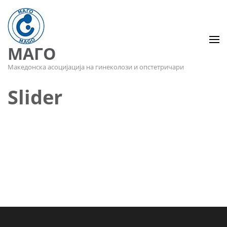
МАГО
Македонска асоцијација на гинеколози и опстетричари
Slider