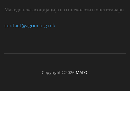
Македонска асоцијација на гинеколози и опстетичари
contact@agom.org.mk
Copyright ©2026
МАГО
.