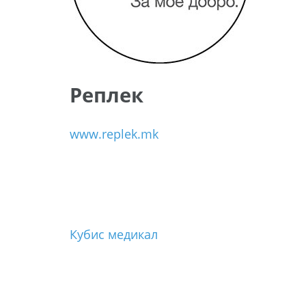
Реплек
www.replek.mk
Post
Кубис медикал
navigation