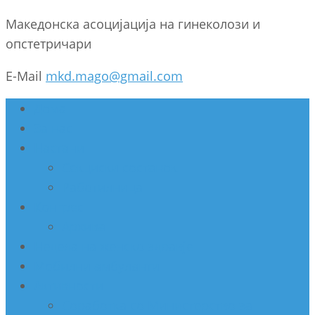
Македонска асоцијација на гинеколози и
опстетричари
E-Mail
mkd.mago@gmail.com
Дома
За нас
Настани
Секциски состанок
Работилница
Конгрес
Архива
Недела на женско здравје
Мобилни амбуланти
Активности
Соработка со Министерство за