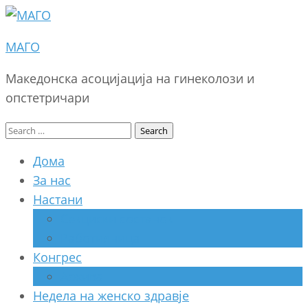
МАГО
Македонска асоцијација на гинеколози и
опстетричари
Search
for:
Дома
За нас
Настани
Секциски состанок
Работилница
Конгрес
Архива
Недела на женско здравје