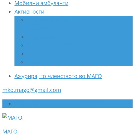
Мобилни амбуланти
Активности
Соработка со Министерство за
здравство
Соработка со НВО
Соработка со ООН
Спонзори
Разно
Ажурирај го членството во МАГО
mkd.mago@gmail.com
Ажурирај го членството во МАГО
МАГО