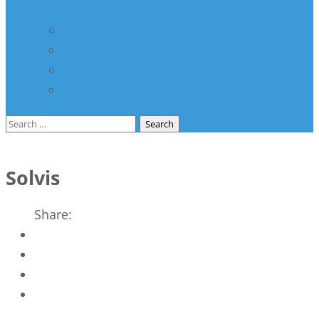
здравство
Соработка со НВО
Соработка со ООН
Спонзори
Разно
Search
for:
Solvis
Share: