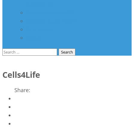
здравство
Соработка со НВО
Соработка со ООН
Спонзори
Разно
Search
for:
Cells4Life
Share: