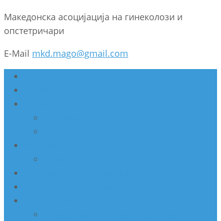
Македонска асоцијација на гинеколози и
опстетричари
E-Mail
mkd.mago@gmail.com
Дома
За нас
Настани
Секциски состанок
Работилница
Конгрес
Архива
Недела на женско здравје
Мобилни амбуланти
Активности
Соработка со Министерство за