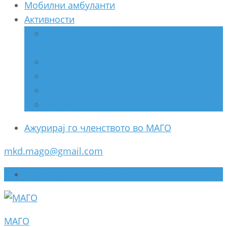
Мобилни амбуланти
Активности
Соработка со Министерство за
здравство
Соработка со НВО
Соработка со ООН
Спонзори
Разно
Ажурирај го членството во МАГО
mkd.mago@gmail.com
Ажурирај го членството во МАГО
МАГО