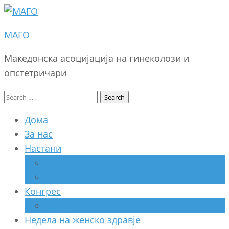
МАГО
Македонска асоцијација на гинеколози и
опстетричари
Search
for:
Дома
За нас
Настани
Секциски состанок
Работилница
Конгрес
Архива
Недела на женско здравје