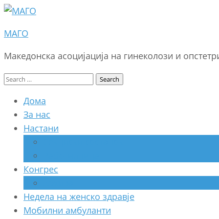
МАГО
Македонска асоцијација на гинеколози и опстет
Search
for:
Дома
За нас
Настани
Секциски состанок
Работилница
Конгрес
Архива
Недела на женско здравје
Мобилни амбуланти