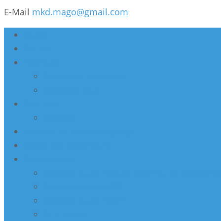
E-Mail
mkd.mago@gmail.com
Дома
За нас
Настани
Секциски состанок
Работилница
Конгрес
Архива
Недела на женско здравје
Мобилни амбуланти
Активности
Соработка со Министерство за здравств
Соработка со НВО
Соработка со ООН
Спонзори