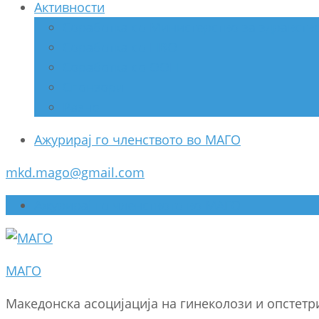
Активности
Соработка со Министерство за здравств
Соработка со НВО
Соработка со ООН
Спонзори
Разно
Ажурирај го членството во МАГО
mkd.mago@gmail.com
Ажурирај го членството во МАГО
МАГО
Македонска асоцијација на гинеколози и опстет