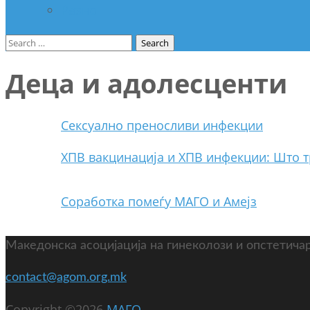
Разно
Search
for:
Деца и адолесценти
Сексуално преносливи инфекции
ХПВ вакцинација и ХПВ инфекции: Што т
Соработка помеѓу МАГО и Амејз
Македонска асоцијација на гинеколози и опстетича
contact@agom.org.mk
Copyright ©2026
МАГО
.